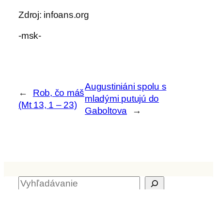
Zdroj: infoans.org
-msk-
Augustiniáni spolu s
←
Rob, čo máš
mladými putujú do
(Mt 13, 1 – 23)
Gaboltova
→
H
ľ
a
Archív