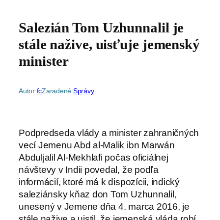
Salezián Tom Uzhunnalil je
stále nažive, uisťuje jemenský
minister
Autor:
fc
Zaradené:
Správy
Podpredseda vlády a minister zahraničných
vecí Jemenu Abd al-Malik ibn Marwán
Abduljalil Al-Mekhlafi počas oficiálnej
návštevy v Indii povedal, že podľa
informácií, ktoré má k dispozícii, indický
saleziánsky kňaz don Tom Uzhunnalil,
unesený v Jemene dňa 4. marca 2016, je
stále nažive a uistil, že jemenská vláda robí