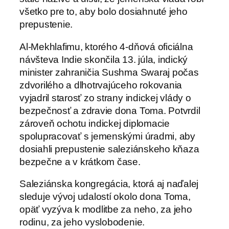
všetko pre to, aby bolo dosiahnuté jeho
prepustenie.
Al-Mekhlafimu, ktorého 4-dňová oficiálna
návšteva Indie skončila 13. júla, indický
minister zahraničia Sushma Swaraj počas
zdvorilého a dlhotrvajúceho rokovania
vyjadril starosť zo strany indickej vlády o
bezpečnosť a zdravie dona Toma. Potvrdil
zároveň ochotu indickej diplomacie
spolupracovať s jemenskými úradmi, aby
dosiahli prepustenie saleziánskeho kňaza
bezpečne a v krátkom čase.
Saleziánska kongregácia, ktorá aj naďalej
sleduje vývoj udalostí okolo dona Toma,
opäť vyzýva k modlitbe za neho, za jeho
rodinu, za jeho vyslobodenie.