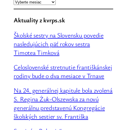
d
a
ť
Aktuality z kvrps.sk
Školské sestry na Slovensku povedie
nasledujúcich päť rokov sestra
Timotea Timková
Celoslovenské stretnutie františkánskej
rodiny bude o dva mesiace v Trnave
Na 24. generálnej kapitule bola zvolená
S. Regina Żuk-Olszewska za novú
generálnu predstavenú Kongregácie
školských sestier sv. Františka