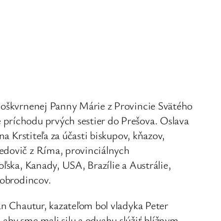
epoškvrnenej Panny Márie z Provincie Svätého
 príchodu prvých sestier do Prešova. Oslava
ána Krstiteľa za účasti biskupov, kňazov,
edovič z Ríma, provinciálnych
oľska, Kanady, USA, Brazílie a Austrálie,
dobrodincov.
lan Chautur, kazateľom bol vladyka Peter
aby sme mali silu a odvahu slúžiť blížnym,