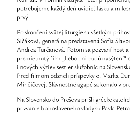
potrebujeme každý deň uvidieť lásku a milosr
prvý.
Po skončení svätej liturgie sa všetkým priho
Sičáková, generálna predstavená Sofia Slav
Andrea Turčanová. Potom sa pozvaní hostia p
premietnutý film „Lebo oni budú nasýtení“ o
i nových výziev sestier služobníc na Slovensk
Pred filmom odzneli príspevky o. Marka Durlá
Minčičovej. Slávnostné agapé sa konalo v p
Na Slovensko do Prešova prišli gréckokatolíc
pozvanie blahoslaveného vladyku Pavla Petra 
charizmu Kongregácie. Odvtedy sa venujú škols
o chorých a starých ľudí a o krásu Božích ch