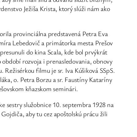
denstvo Ježiša Krista, ktorý slúži nám ako
vorila provinciálna predstavená Petra Eva
omíra Lebedovič a primátorka mesta Prešov
resunuli do kina Scala, kde bol prvýkrát
 období rozvoja i prenasledovania, obnovy
u. Režisérkou filmu je sr. Iva Kúšiková SSpS.
ka, o. Petra Borzu a sr. Faustíny Kataríny
rešovskom kňazskom seminári.
ke sestry služobnice 10. septembra 1928 na
Gojdiča, aby tu cez apoštolskú prácu žili
kej a farskej katechizácii, starostlivosti
rámov. V súčasnosti sestry pôsobia na ôsmich