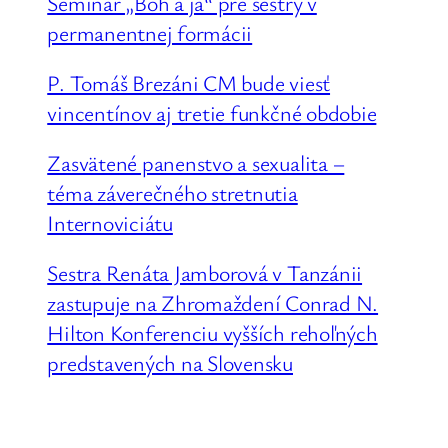
Seminár „Boh a ja“ pre sestry v
permanentnej formácii
P. Tomáš Brezáni CM bude viesť
vincentínov aj tretie funkčné obdobie
Zasvätené panenstvo a sexualita –
téma záverečného stretnutia
Internoviciátu
Sestra Renáta Jamborová v Tanzánii
zastupuje na Zhromaždení Conrad N.
Hilton Konferenciu vyšších rehoľných
predstavených na Slovensku
Sestry uršulínky pozývajú na oslavy
jubilea do Bratislavy