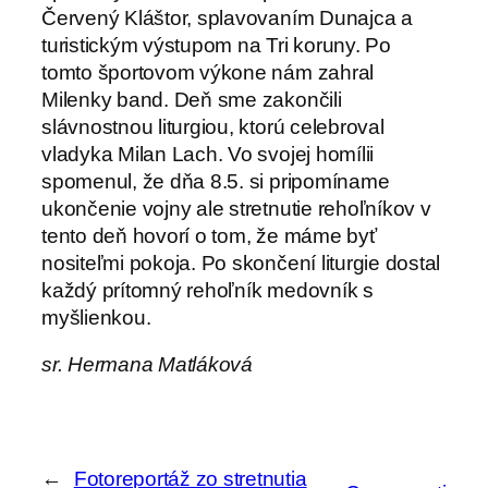
Červený Kláštor, splavovaním Dunajca a
turistickým výstupom na Tri koruny. Po
tomto športovom výkone nám zahral
Milenky band. Deň sme zakončili
slávnostnou liturgiou, ktorú celebroval
vladyka Milan Lach. Vo svojej homílii
spomenul, že dňa 8.5. si pripomíname
ukončenie vojny ale stretnutie rehoľníkov v
tento deň hovorí o tom, že máme byť
nositeľmi pokoja. Po skončení liturgie dostal
každý prítomný rehoľník medovník s
myšlienkou.
sr. Hermana Matláková
←
Fotoreportáž zo stretnutia