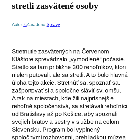
stretli zasvätené osoby
Autor:
fc
Zaradené:
Správy
Stretnutie zasvätených na Červenom
Kláštore sprevádzalo „vymodlené“ počasie.
Stretlo sa tam približne 300 rehoľníkov, ktorí
nielen putovali, ale sa stretli. A to bolo hlavná
úloha tejto akcie. Stretnúť sa, spoznať sa,
zašportovať si a spoločne sláviť sv. omšu.
A tak na miestach, kde žili najprísnejšie
rehoľné spoločenstvá, sa stretávali rehoľníci
od Bratislavy až po Košice, aby spoznali
svojich bratov a sestry v službe na celom
Slovensku. Program bol vyplnený
spoločnými rozhovormi, prehliadkou múzea