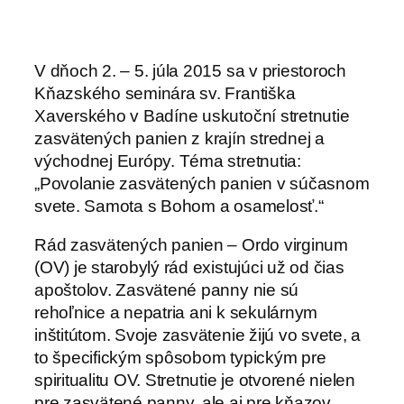
V dňoch 2. – 5. júla 2015 sa v priestoroch
Kňazského seminára sv. Františka
Xaverského v Badíne uskutoční stretnutie
zasvätených panien z krajín strednej a
východnej Európy. Téma stretnutia:
„Povolanie zasvätených panien v súčasnom
svete. Samota s Bohom a osamelosť.“
Rád zasvätených panien – Ordo virginum
(OV) je starobylý rád existujúci už od čias
apoštolov. Zasvätené panny nie sú
rehoľnice a nepatria ani k sekulárnym
inštitútom. Svoje zasvätenie žijú vo svete, a
to špecifickým spôsobom typickým pre
spiritualitu OV. Stretnutie je otvorené nielen
pre zasvätené panny, ale aj pre kňazov,