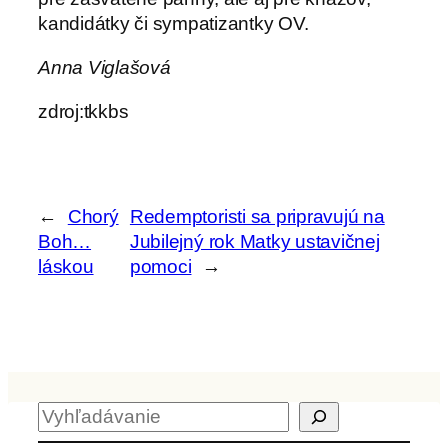
kandidátky či sympatizantky OV.
Anna Viglašová
zdroj:tkkbs
←
Chorý
Redemptoristi sa pripravujú na
Boh…
Jubilejný rok Matky ustavičnej
láskou
pomoci
→
H
ľ