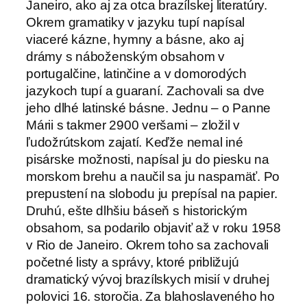
Janeiro, ako aj za otca brazílskej literatúry.
Okrem gramatiky v jazyku tupí napísal
viaceré kázne, hymny a básne, ako aj
drámy s náboženským obsahom v
portugalčine, latinčine a v domorodých
jazykoch tupí a guaraní. Zachovali sa dve
jeho dlhé latinské básne. Jednu – o Panne
Márii s takmer 2900 veršami – zložil v
ľudožrútskom zajatí. Keďže nemal iné
pisárske možnosti, napísal ju do piesku na
morskom brehu a naučil sa ju naspamäť. Po
prepustení na slobodu ju prepísal na papier.
Druhú, ešte dlhšiu báseň s historickým
obsahom, sa podarilo objaviť až v roku 1958
v Rio de Janeiro. Okrem toho sa zachovali
početné listy a správy, ktoré približujú
dramatický vývoj brazílskych misií v druhej
polovici 16. storočia. Za blahoslaveného ho