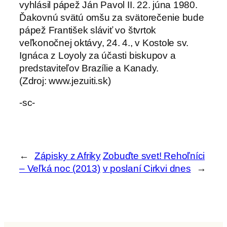
vyhlásil pápež Ján Pavol II. 22. júna 1980.
Ďakovnú svätú omšu za svätorečenie bude
pápež František sláviť vo štvrtok
veľkonočnej oktávy, 24. 4., v Kostole sv.
Ignáca z Loyoly za účasti biskupov a
predstaviteľov Brazílie a Kanady.
(Zdroj: www.jezuiti.sk)
-sc-
←
Zápisky z Afriky
Zobuďte svet! Rehoľníci
– Veľká noc (2013)
v poslaní Cirkvi dnes
→