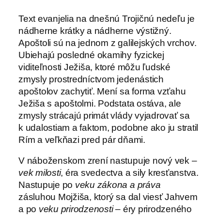
Text evanjelia na dnešnú Trojičnú nedeľu je
nádherne krátky a nádherne výstižný.
Apoštoli sú na jednom z galilejských vrchov.
Ubiehajú posledné okamihy fyzickej
viditeľnosti Ježiša, ktoré môžu ľudské
zmysly prostredníctvom jedenástich
apoštolov zachytiť. Mení sa forma vzťahu
Ježiša s apoštolmi. Podstata ostáva, ale
zmysly strácajú primát vlády vyjadrovať sa
k udalostiam a faktom, podobne ako ju stratil
Rím a veľkňazi pred pár dňami.
V náboženskom zrení nastupuje nový vek –
vek milosti
, éra svedectva a sily kresťanstva.
Nastupuje po
veku zákona a práva
zásluhou Mojžiša, ktorý sa dal viesť Jahvem
a po
veku prirodzenosti
– éry prirodzeného