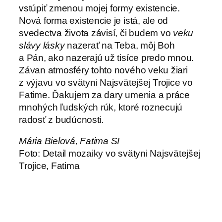
vstúpiť zmenou mojej formy existencie.
Nová forma existencie je istá, ale od
svedectva života závisí, či budem vo
veku
slávy lásky
nazerať na Teba, môj Boh
a Pán, ako nazerajú už tisíce predo mnou.
Závan atmosféry tohto nového veku žiari
z výjavu vo svätyni Najsvätejšej Trojice vo
Fatime. Ďakujem za dary umenia a práce
mnohých ľudských rúk, ktoré roznecujú
radosť z budúcnosti.
Mária Bielová, Fatima SI
Foto: Detail mozaiky vo svätyni Najsvätejšej
Trojice, Fatima
←
Ponuka
Hrdinka počas vojny