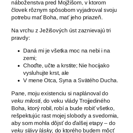
náboženstva pred Mojžišom, v ktorom
človek rôznym spôsobom vyjadroval svoju
potrebu mať Boha, mať jeho priazeň.
Na vrchu z Ježišových úst zaznievajú tri
pravdy:
Daná mi je všetka moc na nebi i na
zemi;
Choďte, učte a krstite; Nie hocijako
vysluhujte krst, ale
V mene Otca, Syna a Svätého Ducha.
Pane, moju existenciu si naplánoval do
veku milosti
, do veku vlády Trojjediného
Boha, ktorý robil, robí a bude robiť všetko,
rešpektujúc rast mojej slobody a svedomia,
aby som mohla dôjsť do ďalšej etapy – do
veku slávy lásky,
do ktorého budem môcť