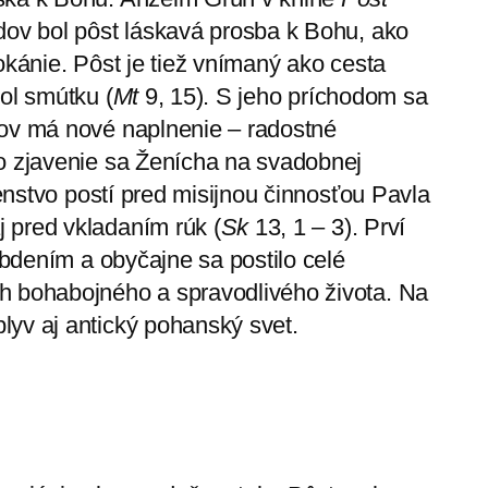
dov bol pôst láskavá prosba k Bohu, ako
okánie.
Pôst je tiež vnímaný ako cesta
ol smútku (
Mt
9, 15). S jeho príchodom sa
kov má nové naplnenie – radostné
to zjavenie sa Ženícha na svadobnej
nstvo postí pred misijnou činnosťou Pavla
 pred vkladaním rúk (
Sk
13, 1 – 3). Prví
m bdením a obyčajne sa postilo celé
h bohabojného a spravodlivého života. Na
lyv aj antický pohanský svet.