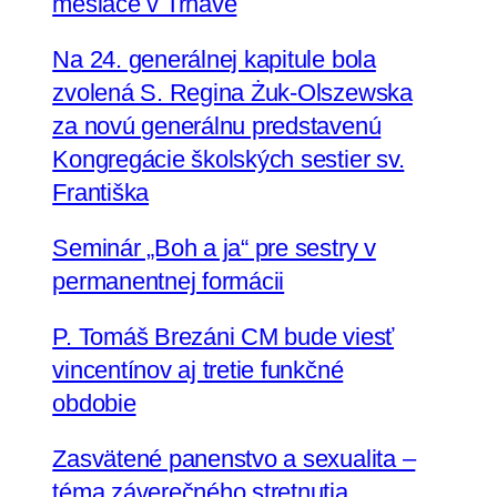
mesiace v Trnave
Na 24. generálnej kapitule bola
zvolená S. Regina Żuk-Olszewska
za novú generálnu predstavenú
Kongregácie školských sestier sv.
Františka
Seminár „Boh a ja“ pre sestry v
permanentnej formácii
P. Tomáš Brezáni CM bude viesť
vincentínov aj tretie funkčné
obdobie
Zasvätené panenstvo a sexualita –
téma záverečného stretnutia