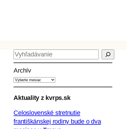
H
ľ
Archív
a
d
a
ť
Aktuality z kvrps.sk
Celoslovenské stretnutie
františkánskej rodiny bude o dva