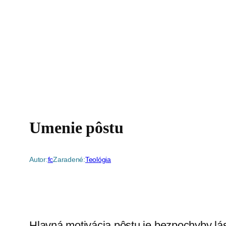
Umenie pôstu
Autor:
fc
Zaradené:
Teológia
Hlavná motivácia pôstu je bezpochyby l