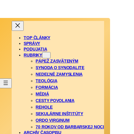
TOP ČLÁNKY
SPRÁVY
PODUJATIA
RUBRIKY
PÁPEŽ ZASVÄTENÝM
SYNODA O SYNODALITE
NEDEĽNÉ ZAMYSLENIA
TEOLÓGIA
FORMÁCIA
MÉDIÁ
CESTY POVOLANIA
REHOLE
SEKULÁRNE INŠTITÚTY
ORDO VIRGINUM
70 ROKOV OD BARBARSKEJ NOCI
ARCHÍV ČASOPISU