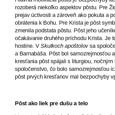
rozoberá niekoľko aspektov pôstu. Pre Ži
prejav úctivosti a zároveň ako pokuta a p
obrátenia k Bohu. Pre Krista je pôst symb
zmenila podstata pôstu. Pôst jeho učení
očakávanie druhého príchodu Krista. Je 
hostine. V
Skutkoch apoštolov
sa spoloče
a Barnabáša. Pôst bol samozrejmosťou aj
kresťania pôst spájali s liturgiou, nočný
spoločenstvo, čo bolo samozrejmosťou ic
pôst prvých kresťanov mal bezpochyby vp
Pôst ako liek pre dušu a telo