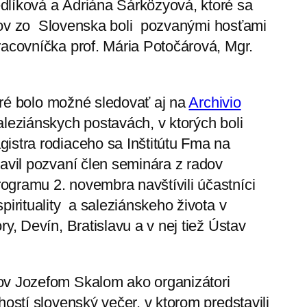
dlíková a Adriána Sárközyová, ktoré sa
aikov zo Slovenska boli pozvanými hosťami
racovníčka prof. Mária Potočárová, Mgr.
toré bolo možné sledovať aj na
Archivio
aleziánskych postavách, v ktorých boli
istra rodiaceho sa Inštitútu Fma na
avil pozvaní člen seminára z radov
ogramu 2. novembra navštívili účastníci
pirituality a saleziánskeho života v
y, Devín, Bratislavu a v nej tiež Ústav
ov Jozefom Skalom ako organizátori
hostí slovenský večer, v ktorom predstavili