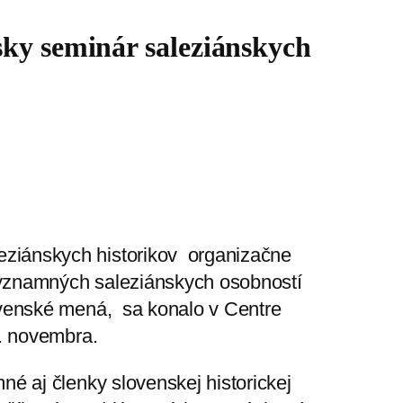
sky seminár saleziánskych
leziánskych historikov organizačne
u významných saleziánskych osobností
lovenské mená, sa konalo v Centre
4. novembra.
né aj členky slovenskej historickej