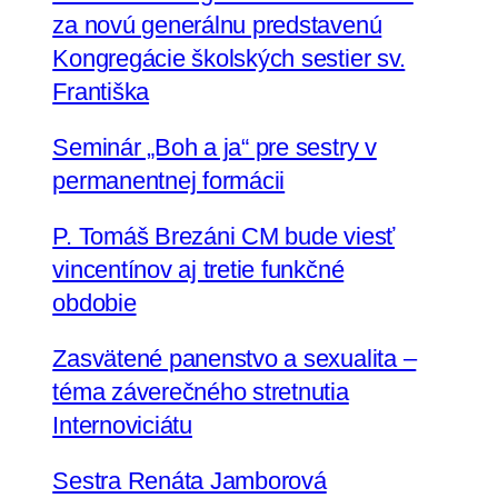
za novú generálnu predstavenú
Kongregácie školských sestier sv.
Františka
Seminár „Boh a ja“ pre sestry v
permanentnej formácii
P. Tomáš Brezáni CM bude viesť
vincentínov aj tretie funkčné
obdobie
Zasvätené panenstvo a sexualita –
téma záverečného stretnutia
Internoviciátu
Sestra Renáta Jamborová