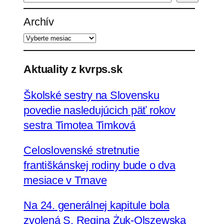
ľ
Archív
a
d
a
ť
Aktuality z kvrps.sk
Školské sestry na Slovensku
povedie nasledujúcich päť rokov
sestra Timotea Timková
Celoslovenské stretnutie
františkánskej rodiny bude o dva
mesiace v Trnave
Na 24. generálnej kapitule bola
zvolená S. Regina Żuk-Olszewska