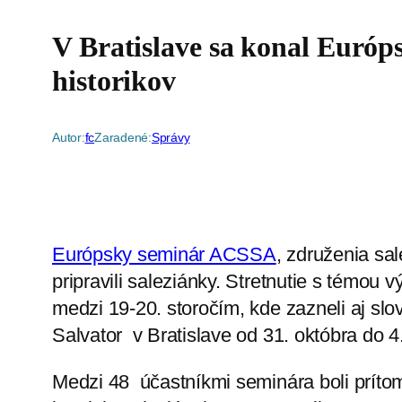
V Bratislave sa konal Európ
historikov
Autor:
fc
Zaradené:
Správy
Európsky seminár ACSSA
, združenia sa
pripravili saleziánky. Stretnutie s témo
medzi 19-20. storočím, kde zazneli aj s
Salvator v Bratislave od 31. októbra do 
Medzi 48 účastníkmi seminára boli prítom