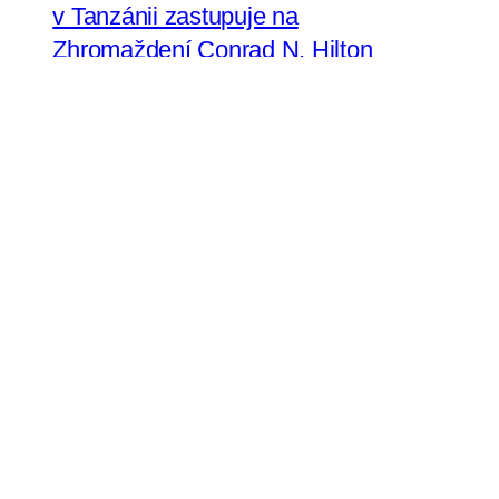
v Tanzánii zastupuje na
Zhromaždení Conrad N. Hilton
Konferenciu vyšších rehoľných
predstavených na Slovensku
Sestry uršulínky pozývajú na oslavy
jubilea do Bratislavy