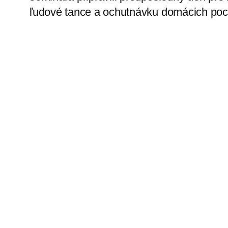
ľudové tance a ochutnávku domácich poc
Ako uviedli
saleziáni
, seminár bol súčasť
ACSSA; v júni sa konal seminár v Indii, 
konať semináre v Amerike, Afrike a Vých
programu pred 7. Medzinárodným kongre
2020.
Zdroj: salezianky.sk, dc
←
Novým direktorom Združenia
mariánskej mládeže sa stal Tomáš Brezá