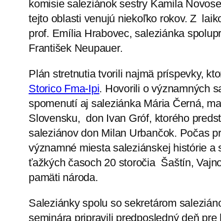
komisie saleziánok sestry Kamila Novose
tejto oblasti venujú niekoľko rokov. Z l
prof. Emília Hrabovec, saleziánka spolup
František Neupauer.
Plán stretnutia tvorili najmä príspevky, k
Storico Fma-Ipi
. Hovorili o významných s
spomenutí aj saleziánka Mária Černá, mag
Slovensku, don Ivan Gróf, ktorého predst
saleziánov don Milan Urbančok. Počas pr
významné miesta saleziánskej histórie a s
ťažkých časoch 20 storočia Šaštín, Vajnor
pamäti národa.
Saleziánky spolu so sekretárom salezián
seminára pripravili predposledný deň pre 