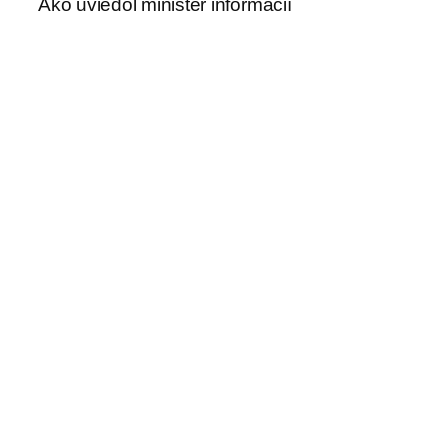
Ako uviedol minister informácií
juhosudánskeho štátu Gok John Madol,
jeden z predpokladaných útočníkov bol
zaistený. Vláda štátu Gok nariadila trojdňový
smútok.
Zdroj: Vatican News, jb
←
Pro Orantibus –
Blíži sa deň otvorených
modlíme sa za
dverí na saleziánskej
tých, ktorí sa
odbornej škole v Žiline
modlia
→