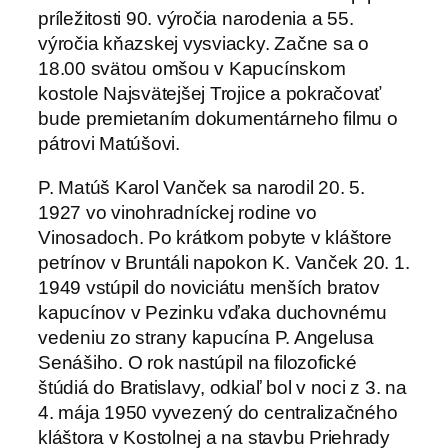
príležitosti 90. výročia narodenia a 55.
výročia kňazskej vysviacky. Začne sa o
18.00 svätou omšou v Kapucínskom
kostole Najsvätejšej Trojice a pokračovať
bude premietaním dokumentárneho filmu o
pátrovi Matúšovi.
P. Matúš Karol Vanček sa narodil 20. 5.
1927 vo vinohradníckej rodine vo
Vinosadoch. Po krátkom pobyte v kláštore
petrínov v Bruntáli napokon K. Vanček 20. 1.
1949 vstúpil do noviciátu menších bratov
kapucínov v Pezinku vďaka duchovnému
vedeniu zo strany kapucína P. Angelusa
Senášiho. O rok nastúpil na filozofické
štúdiá do Bratislavy, odkiaľ bol v noci z 3. na
4. mája 1950 vyvezený do centralizačného
kláštora v Kostolnej a na stavbu Priehrady