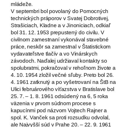
mládeže.
V septembri bol povolaný do Pomocných
technických práporov v Svatej Dobrotivej,
Strašiciach, Kladne a v Jinoniciach, odkiaľ
bol 31. 12. 1953 prepustený do civilu. V
civilnom zamestnaní vykonával stavebné
práce, neskôr sa zamestnal v Štatistickom
vydavateľstve tlačív a vo Vinárskych
závodoch. Naďalej udržiaval kontakty so
spolubratmi, pokračoval v rehoľnom živote a
4. 10. 1954 zložil večné sľuby. Preto bol 26.
4. 1961 zatknutý a po vyšetrovaní na ŠtB na
Ulici februárového víťazstva v Bratislave bol
25. 7. – 1. 8. 1961 odsúdený na 6, 5 roka
väzenia v prvom súdnom procese s
kapucínmi pod názvom Vojtech Rajner a
spol. K. Vanček sa proti rozsudku odvolal,
ale Najvyšší súd v Prahe 20. – 22. 9. 1961