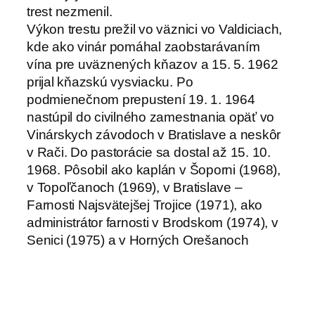
trest nezmenil.
Výkon trestu prežil vo väznici vo Valdiciach,
kde ako vinár pomáhal zaobstarávaním
vína pre uväznených kňazov a 15. 5. 1962
prijal kňazskú vysviacku. Po
podmienečnom prepustení 19. 1. 1964
nastúpil do civilného zamestnania opäť vo
Vinárskych závodoch v Bratislave a neskôr
v Rači. Do pastorácie sa dostal až 15. 10.
1968. Pôsobil ako kaplán v Šoporni (1968),
v Topoľčanoch (1969), v Bratislave –
Farnosti Najsvätejšej Trojice (1971), ako
administrátor farnosti v Brodskom (1974), v
Senici (1975) a v Horných Orešanoch
(1977). Venoval sa pastorácii
vysokoškolákov, schôdzkam s tajnými
spolubratmi kapucínmi a na poslednom
pôsobisku opravil kostol a faru. Od 15. 11.