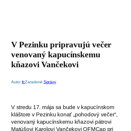
V Pezinku pripravujú večer
venovaný kapucínskemu
kňazovi Vančekovi
Autor:
fc
Zaradené:
Správy
V stredu 17. mája sa bude v kapucínskom
kláštore v Pezinku konať „pohodový večer“,
venovaný kapucínskemu kňazovi pátrovi
Matúšovi Karolovi Vančekovi OFMCap pri