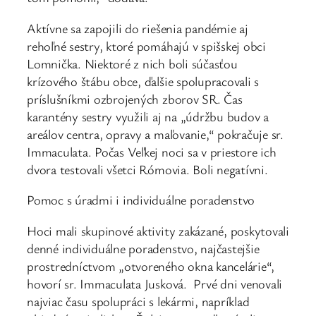
Aktívne sa zapojili do riešenia pandémie aj
rehoľné sestry, ktoré pomáhajú v spišskej obci
Lomnička. Niektoré z nich boli súčasťou
krízového štábu obce, ďalšie spolupracovali s
príslušníkmi ozbrojených zborov SR. Čas
karantény sestry využili aj na „údržbu budov a
areálov centra, opravy a maľovanie,“ pokračuje sr.
Immaculata. Počas Veľkej noci sa v priestore ich
dvora testovali všetci Rómovia. Boli negatívni.
Pomoc s úradmi i individuálne poradenstvo
Hoci mali skupinové aktivity zakázané, poskytovali
denné individuálne poradenstvo, najčastejšie
prostredníctvom „otvoreného okna kancelárie“,
hovorí sr. Immaculata Jusková. Prvé dni venovali
najviac času spolupráci s lekármi, napríklad