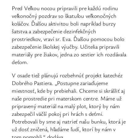
Pred Veľkou nocou pripravili pre každú rodinu
veľkonočný pozdrav so škatuľou veľkonočných
koláčov. Ďalšou aktivitou boli napríklad burzy
šatstva a zabezpečenie dezinfekčných
prostriedkov, vraví sr. Eva. Ďalšou pomocou bolo
zabezpečenie školskej výučby. Učitelia pripravili
materiály pre žiakov, jedna zo sestier ich rozdávala
deťom.
V osade tiež plánujú rozbehnúť projekt katechéz
Dobrého Pastiera. „Postupne zariaďujeme
miestnosť, kde by prebiehali. Chceme si skrášliť aj
naše prostredie pri materskom centre. Máme už
pripravený materiál na malý plot, ktorý by nám
zabezpečil väčší pokoj pri hrách s deťmi.
Potrebovali by sme aj natrieť našu bunku, ktorá je
už dosť zničená, hľadáme ľudí, ktorí by nám v
tom pomohli,“ dodáva.