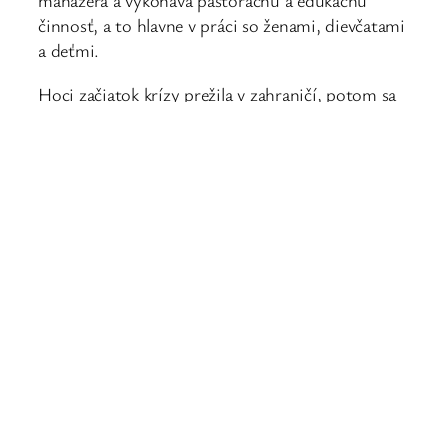
manažéra a vykonáva pastoračnú a edukačnú
činnosť, a to hlavne v práci so ženami, dievčatami
a deťmi.
Hoci začiatok krízy prežila v zahraničí, potom sa
vrátila domov na Slovensko. „Po vyhlásení
celoštátnej karantény sme si museli zvyknúť na
ticho v dome, v ktorom skoro každý deň (okrem
víkendu) bola vždy nejaká vrava. Nedele sa pre nás
stali dňom, kedy sme tiež viac boli spolu,“
spomína hovorí sr. Silvia. Dopĺňa, že počas nedieľ
sestry slúžia roznášaním Eucharistie chorým,
starším v dedine a v osade.
„Zastavili sme sa a zhodnotili, že nám Boh tento
čas dáva, ako čas oddychu a načerpania nových síl.
Boh nám dal čas aj na to, aby sme dohnali hlavne
kancelársku prácu, ktorú sme robili po nociach a
popri práci s ľuďmi sme ju nestíhali. Aby sme však