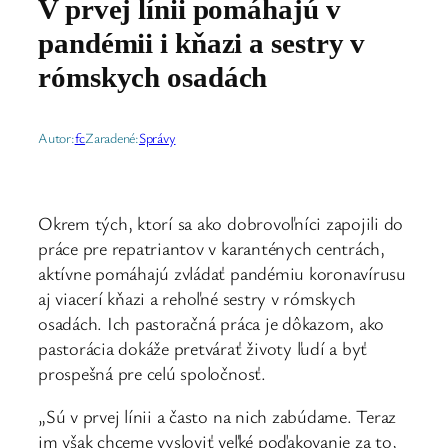
V prvej línii pomáhajú v
pandémii i kňazi a sestry v
rómskych osadách
Autor:
fc
Zaradené:
Správy
Okrem tých, ktorí sa ako dobrovoľníci zapojili do
práce pre repatriantov v karanténych centrách,
aktívne pomáhajú zvládať pandémiu koronavírusu
aj viacerí kňazi a rehoľné sestry v rómskych
osadách. Ich pastoračná práca je dôkazom, ako
pastorácia dokáže pretvárať životy ľudí a byť
prospešná pre celú spoločnosť.
„Sú v prvej línii a často na nich zabúdame. Teraz
im však chceme vysloviť veľké poďakovanie za to,