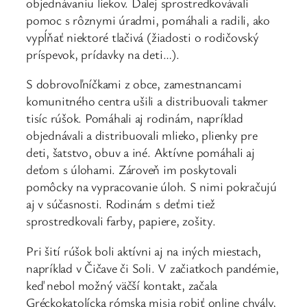
objednávaniu liekov. Ďalej sprostredkovávali
pomoc s rôznymi úradmi, pomáhali a radili, ako
vypĺňať niektoré tlačivá (žiadosti o rodičovský
príspevok, prídavky na deti…).
S dobrovoľníčkami z obce, zamestnancami
komunitného centra ušili a distribuovali takmer
tisíc rúšok. Pomáhali aj rodinám, napríklad
objednávali a distribuovali mlieko, plienky pre
deti, šatstvo, obuv a iné. Aktívne pomáhali aj
deťom s úlohami. Zároveň im poskytovali
pomôcky na vypracovanie úloh. S nimi pokračujú
aj v súčasnosti. Rodinám s deťmi tiež
sprostredkovali farby, papiere, zošity.
Pri šití rúšok boli aktívni aj na iných miestach,
napríklad v Čičave či Soli. V začiatkoch pandémie,
keď nebol možný väčší kontakt, začala
Gréckokatolícka rómska misia robiť online chvály,