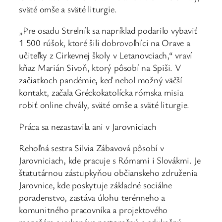
sväté omše a sväté liturgie.
„Pre osadu Strelník sa napríklad podarilo vybaviť
1 500 rúšok, ktoré šili dobrovoľníci na Orave a
učiteľky z Cirkevnej školy v Letanovciach,“ vraví
kňaz Marián Sivoň, ktorý pôsobí na Spiši. V
začiatkoch pandémie, keď nebol možný väčší
kontakt, začala Gréckokatolícka rómska misia
robiť online chvály, sväté omše a sväté liturgie.
Práca sa nezastavila ani v Jarovniciach
Rehoľná sestra Silvia Zábavová pôsobí v
Jarovniciach, kde pracuje s Rómami i Slovákmi. Je
štatutárnou zástupkyňou občianskeho združenia
Jarovnice, kde poskytuje základné sociálne
poradenstvo, zastáva úlohu terénneho a
komunitného pracovníka a projektového