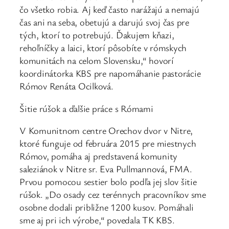
čo všetko robia. Aj keď často narážajú a nemajú
čas ani na seba, obetujú a darujú svoj čas pre
tých, ktorí to potrebujú. Ďakujem kňazi,
rehoľníčky a laici, ktorí pôsobíte v rómskych
komunitách na celom Slovensku,“ hovorí
koordinátorka KBS pre napomáhanie pastorácie
Rómov Renáta Ocilková.
Šitie rúšok a ďalšie práce s Rómami
V Komunitnom centre Orechov dvor v Nitre,
ktoré funguje od februára 2015 pre miestnych
Rómov, pomáha aj predstavená komunity
saleziánok v Nitre sr. Eva Pullmannová, FMA.
Prvou pomocou sestier bolo podľa jej slov šitie
rúšok. „Do osady cez terénnych pracovníkov sme
osobne dodali približne 1200 kusov. Pomáhali
sme aj pri ich výrobe,“ povedala TK KBS.