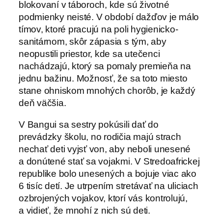
blokovaní v táboroch, kde sú životné
podmienky neisté. V období dažďov je málo
tímov, ktoré pracujú na poli hygienicko-
sanitárnom, skôr zápasia s tým, aby
neopustili priestor, kde sa utečenci
nachádzajú, ktorý sa pomaly premieňa na
jednu bažinu. Možnosť, že sa toto miesto
stane ohniskom mnohých chorôb, je každý
deň väčšia.
V Bangui sa sestry pokúsili dať do
prevádzky školu, no rodičia majú strach
nechať deti vyjsť von, aby neboli unesené
a donútené stať sa vojakmi. V Stredoafrickej
republike bolo unesených a bojuje viac ako
6 tisíc detí. Je utrpením stretávať na uliciach
ozbrojených vojakov, ktorí vás kontrolujú,
a vidieť, že mnohí z nich sú deti.