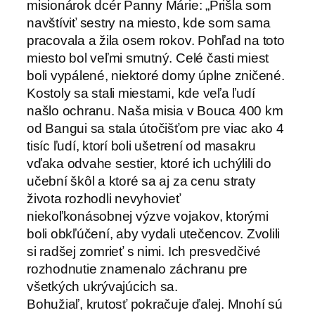
misionárok dcér Panny Márie: „Prišla som
navštíviť sestry na miesto, kde som sama
pracovala a žila osem rokov. Pohľad na toto
miesto bol veľmi smutný. Celé časti miest
boli vypálené, niektoré domy úplne zničené.
Kostoly sa stali miestami, kde veľa ľudí
našlo ochranu. Naša misia v Bouca 400 km
od Bangui sa stala útočišťom pre viac ako 4
tisíc ľudí, ktorí boli ušetrení od masakru
vďaka odvahe sestier, ktoré ich uchýlili do
učební škôl a ktoré sa aj za cenu straty
života rozhodli nevyhovieť
niekoľkonásobnej výzve vojakov, ktorými
boli obkľúčení, aby vydali utečencov. Zvolili
si radšej zomrieť s nimi. Ich presvedčivé
rozhodnutie znamenalo záchranu pre
všetkých ukrývajúcich sa.
Bohužiaľ, krutosť pokračuje ďalej. Mnohí sú