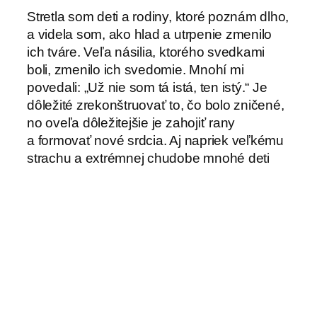
Stretla som deti a rodiny, ktoré poznám dlho,
a videla som, ako hlad a utrpenie zmenilo
ich tváre. Veľa násilia, ktorého svedkami
boli, zmenilo ich svedomie. Mnohí mi
povedali: „Už nie som tá istá, ten istý.“ Je
dôležité zrekonštruovať to, čo bolo zničené,
no oveľa dôležitejšie je zahojiť rany
a formovať nové srdcia. Aj napriek veľkému
strachu a extrémnej chudobe mnohé deti
boli schopné bežať mi v ústrety s úsmevom
a chuťou objať ma.“
(Zdroj: www.vidimusdominum.org)
-sc-