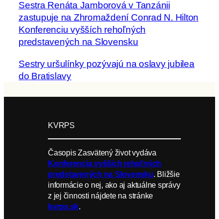
Sestra Renáta Jamborová v Tanzánii
zastupuje na Zhromaždení Conrad N. Hilton
Konferenciu vyšších rehoľných
predstavených na Slovensku
Sestry uršulínky pozývajú na oslavy jubilea
do Bratislavy
KVRPS
Časopis Zasvätený život vydáva
Konferencia vyšších rehoľných
predstavených na Slovensku
. Bližšie
informácie o nej, ako aj aktuálne správy
z jej činnosti nájdete na stránke
kvrps.sk
.