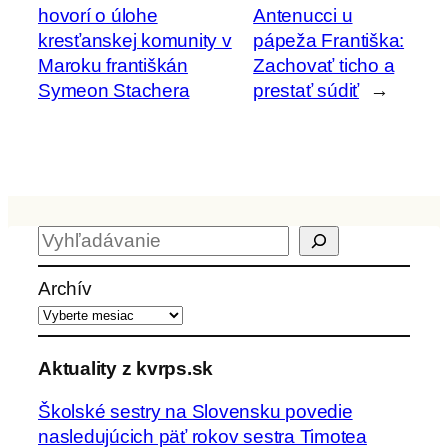
hovorí o úlohe
Antenucci u
kresťanskej komunity v
pápeža Františka:
Maroku františkán
Zachovať ticho a
Symeon Stachera
prestať súdiť
→
H
ľ
a
Archív
d
a
ť
Aktuality z kvrps.sk
Školské sestry na Slovensku povedie
nasledujúcich päť rokov sestra Timotea