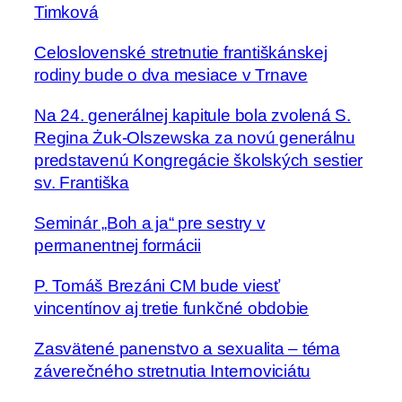
Timková
Celoslovenské stretnutie františkánskej
rodiny bude o dva mesiace v Trnave
Na 24. generálnej kapitule bola zvolená S.
Regina Żuk-Olszewska za novú generálnu
predstavenú Kongregácie školských sestier
sv. Františka
Seminár „Boh a ja“ pre sestry v
permanentnej formácii
P. Tomáš Brezáni CM bude viesť
vincentínov aj tretie funkčné obdobie
Zasvätené panenstvo a sexualita – téma
záverečného stretnutia Internoviciátu