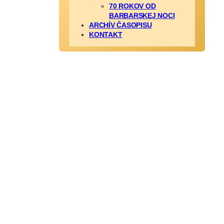
70 ROKOV OD
BARBARSKEJ NOCI
ARCHÍV ČASOPISU
KONTAKT