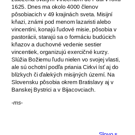
1625. Dnes ma okolo 4000 členov
pôsobiacich v 49 krajinách sveta. Misijní
kňazi, známi pod menom lazaristi alebo
vincentíni, konajú ľudové misie, pôsobia v
pastorácii, starajú sa o formáciu budúcich
kňazov a duchovné vedenie sestier
vincentiek, organizujú exercičné kurzy.
Slúžia Božiemu ľudu nielen vo svojej vlasti,
ale sú ochotní podľa priania Cirkvi ísť aj do
blízkych či ďalekých misijných území. Na
Slovensku pôsobia okrem Bratislavy aj v
Banskej Bystrici a v Bijacovciach.
-ms-
Slovo s