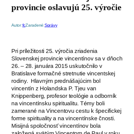
provincie oslavujú 25. výročie
Autor:
fc
Zaradené:
Správy
Pri príležitosti 25. výročia zriadenia
Slovenskej provincie vincentínov sa v dňoch
26. – 28. januára 2015 uskutočnilo v
Bratislave formačné stretnutie vincentskej
rodiny. Hlavným prednášajúcim bol
vincentín z Holandska P. Tjeu van
Knippenberg, profesor teológie a odborník
na vincentínsku spiritualitu. Témy boli
zamerané na Vincentovu cestu k špecifickej
forme spirituality a na vincentínske čnosti.
Misijná spoločnosť vincentínov bola
založená svätým Vincentom de Paul v roku