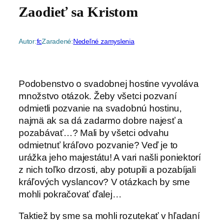
Zaodieť sa Kristom
Autor:
fc
Zaradené:
Nedeľné zamyslenia
Podobenstvo o svadobnej hostine vyvoláva
množstvo otázok. Žeby všetci pozvaní
odmietli pozvanie na svadobnú hostinu,
najmä ak sa dá zadarmo dobre najesť a
pozabávať…? Mali by všetci odvahu
odmietnuť kráľovo pozvanie? Veď je to
urážka jeho majestátu!
A vari našli poniektorí
z nich toľko drzosti, aby potupili a pozabíjali
kráľových vyslancov? V otázkach by sme
mohli pokračovať ďalej…
Taktiež by sme sa mohli rozutekať v hľadaní