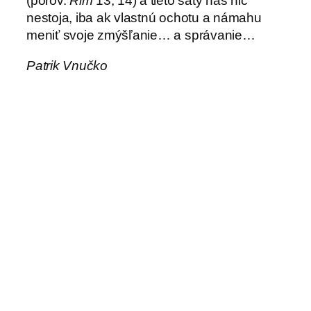
(porov.
Rim
13, 14) a tieto šaty nás nič
nestoja, iba ak vlastnú ochotu a námahu
meniť svoje zmýšľanie… a správanie…
Patrik Vnučko
←
Priateľstvo –
Rok zasväteného života
„naša smrť“
v USA
→
H
ľ