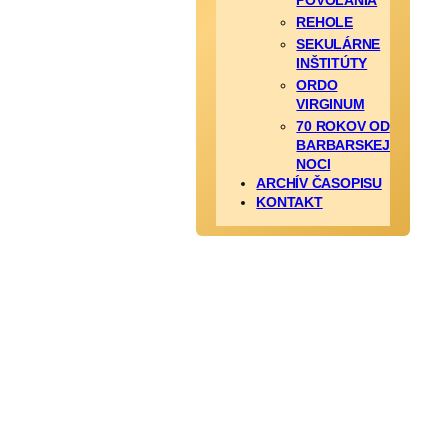
POVOLANIA
REHOLE
SEKULÁRNE
INŠTITÚTY
ORDO
VIRGINUM
70 ROKOV OD
BARBARSKEJ
NOCI
ARCHÍV ČASOPISU
KONTAKT