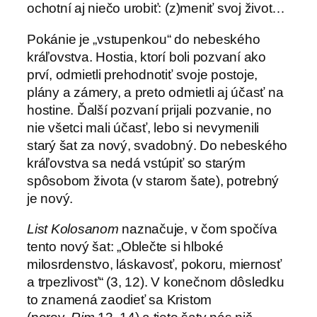
ochotní aj niečo urobiť: (z)meniť svoj život…
Pokánie je „vstupenkou“ do nebeského
kráľovstva. Hostia, ktorí boli pozvaní ako
prví, odmietli prehodnotiť svoje postoje,
plány a zámery, a preto odmietli aj účasť na
hostine. Ďalší pozvaní prijali pozvanie, no
nie všetci mali účasť, lebo si nevymenili
starý šat za nový, svadobný. Do nebeského
kráľovstva sa nedá vstúpiť so starým
spôsobom života (v starom šate), potrebný
je nový.
List Kolosanom
naznačuje, v čom spočíva
tento nový šat: „Oblečte si hlboké
milosrdenstvo, láskavosť, pokoru, miernosť
a trpezlivosť“ (3, 12). V konečnom dôsledku
to znamená zaodieť sa Kristom