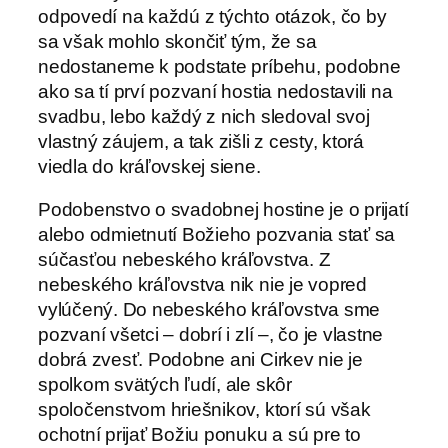
odpovedí na každú z týchto otázok, čo by
sa však mohlo skončiť tým, že sa
nedostaneme k podstate príbehu, podobne
ako sa tí prví pozvaní hostia nedostavili na
svadbu, lebo každý z nich sledoval svoj
vlastný záujem, a tak zišli z cesty, ktorá
viedla do kráľovskej siene.
Podobenstvo o svadobnej hostine je o prijatí
alebo odmietnutí Božieho pozvania stať sa
súčasťou nebeského kráľovstva. Z
nebeského kráľovstva nik nie je vopred
vylúčený. Do nebeského kráľovstva sme
pozvaní všetci – dobrí i zlí –, čo je vlastne
dobrá zvesť. Podobne ani Cirkev nie je
spolkom svätých ľudí, ale skôr
spoločenstvom hriešnikov, ktorí sú však
ochotní prijať Božiu ponuku a sú pre to