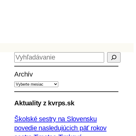
H
ľ
Archív
a
d
a
ť
Aktuality z kvrps.sk
Školské sestry na Slovensku
povedie nasledujúcich päť rokov