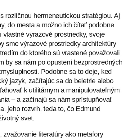
 s rozličnou hermeneutickou stratégiou. Aj
ny, do mesta a možno ich čítať podobne
i vlastné výrazové prostriedky, svoje
 by sme výrazové prostriedky architektúry
tredím do ktorého sú vrastené považovali
hom by sa nám po opustení bezprostredných
 zmysluplnosti. Podobne sa to deje, keď
ký jazyk, začítajúc sa do beletrie alebo
ahovať k utilitárnym a manipulovateľným
ania – a začínajú sa nám sprístupňovať
ta, jeho rozvrh, teda to, čo Edmund
životný svet
.
, zvažovanie literatúry ako metafory