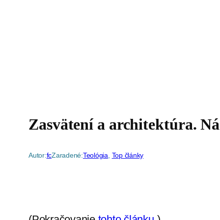
Zasvätení a architektúra. Ná
Autor:
fc
Zaradené:
Teológia
, 
Top články
(Pokračovanie
tohto článku
.)