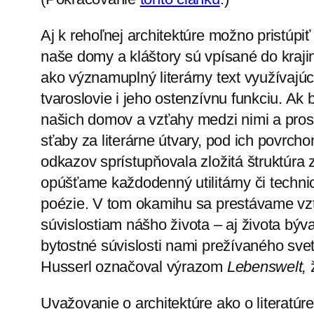
Aj k rehoľnej architektúre možno pristúpiť
naše domy a kláštory sú vpísané do kraji
ako významuplný literárny text využívajúc
tvaroslovie i jeho ostenzívnu funkciu. Ak
našich domov a vzťahy medzi nimi a pros
sťaby za literárne útvary, pod ich povrc
odkazov sprístupňovala zložitá štruktúra
opúšťame každodenný utilitárny či technic
poézie. V tom okamihu sa prestávame vzť
súvislostiam nášho života – aj života býv
bytostné súvislosti nami prežívaného sve
Husserl označoval výrazom
Lebenswelt,
Uvažovanie o architektúre ako o literatúre