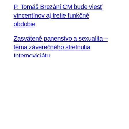
P. Tomáš Brezáni CM bude viesť
vincentínov aj tretie funkčné
obdobie
Zasvätené panenstvo a sexualita –
téma záverečného stretnutia
Internoviciátu
Sestra Renáta Jamborová
v Tanzánii zastupuje na
Zhromaždení Conrad N. Hilton
Konferenciu vyšších rehoľných
predstavených na Slovensku
Sestry uršulínky pozývajú na oslavy
jubilea do Bratislavy