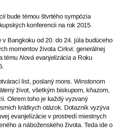
ii
bude témou štvrtého sympózia
kupských konferencii na rok 2015.
 v Bangkoku od 20. do 24. júla budúceho
ých momentov života Cirkvi: generálnej
na tému
Nová evanjelizácia
a Roku
5.
otvárací list, poslaný mons. Winstonom
ätený život, všetkým biskupom, kňazom,
ii. Okrem toho je každý vyzvaný
ôsmich krátkych otázok. Dotazník vyzýva
ej evanjelizácie v prostredí miestnych
teného a náboženského života. Teda ide o