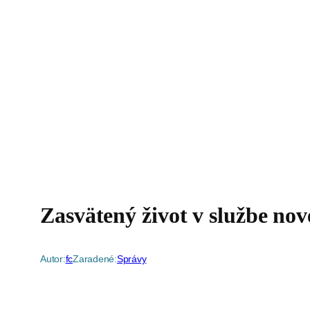
Zasvätený život v službe nove
Autor:
fc
Zaradené:
Správy