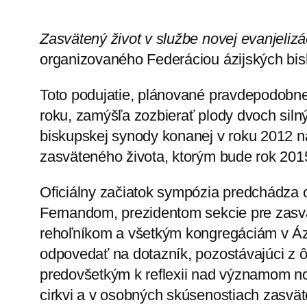
Zasvätený život v službe novej evanjelizác
organizovaného Federáciou ázijských bis
Toto podujatie, plánované pravdepodobne
roku, zamýšľa zozbierať plody dvoch siln
biskupskej synody konanej v roku 2012 
zasväteného života, ktorým bude rok 201
Oficiálny začiatok sympózia predchádza 
Fernandom, prezidentom sekcie pre zasv
rehoľníkom a všetkým kongregáciám v Áz
odpovedať na dotazník, pozostávajúci z 
predovšetkým k reflexii nad významom nov
cirkvi a v osobných skúsenostiach zasvä