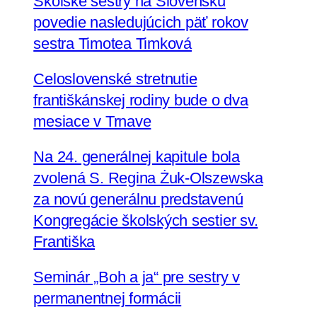
Školské sestry na Slovensku
povedie nasledujúcich päť rokov
sestra Timotea Timková
Celoslovenské stretnutie
františkánskej rodiny bude o dva
mesiace v Trnave
Na 24. generálnej kapitule bola
zvolená S. Regina Żuk-Olszewska
za novú generálnu predstavenú
Kongregácie školských sestier sv.
Františka
Seminár „Boh a ja“ pre sestry v
permanentnej formácii