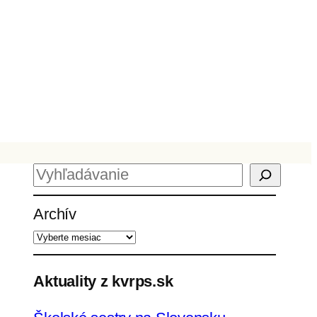
H
ľ
Archív
a
d
a
ť
Aktuality z kvrps.sk