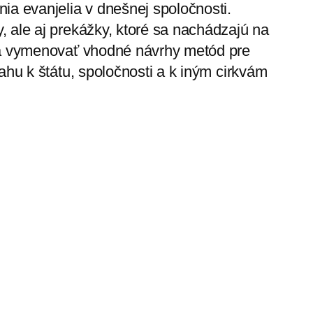
ia evanjelia v dnešnej spoločnosti.
 ale aj prekážky, ktoré sa nachádzajú na
da vymenovať vhodné návrhy metód pre
ahu k štátu, spoločnosti a k iným cirkvám
Don Bosco veril mladým
→