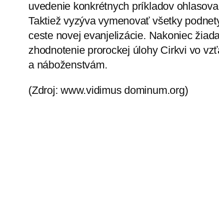
uvedenie konkrétnych príkladov ohlasovan
Taktiež vyzýva vymenovať všetky podnety,
ceste novej evanjelizácie. Nakoniec žia
zhodnotenie prorockej úlohy Cirkvi vo vzť
a náboženstvám.
(Zdroj: www.vidimus dominum.org)
-sc-
←
Ktosi ťa volá