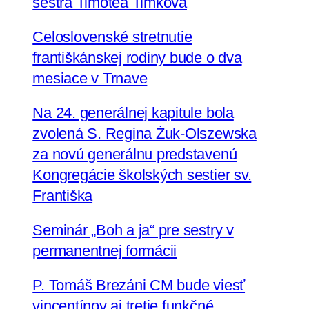
sestra Timotea Timková
Celoslovenské stretnutie
františkánskej rodiny bude o dva
mesiace v Trnave
Na 24. generálnej kapitule bola
zvolená S. Regina Żuk-Olszewska
za novú generálnu predstavenú
Kongregácie školských sestier sv.
Františka
Seminár „Boh a ja“ pre sestry v
permanentnej formácii
P. Tomáš Brezáni CM bude viesť
vincentínov aj tretie funkčné