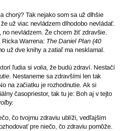
 a chorý? Tak nejako som sa už dlhšie
, že už viac nevládzem dlhodobo nevládať.
iť, no nevládzem. Že chcem žiť zdravšie.
ha Ricka Warrena:
The Daniel Plan
(40
o už dve knihy a zatiaľ ma nesklamal.
torí ľudia si
volia,
že budú zdraví. Nestačí
utie
. Nestaneme sa zdravšími len tak
o na začiatku je rozhodnutie. Ak si
ny časopriestor, tak tu je: Boh aj v tejto
oľby.
čo, čo tvojmu zdraviu ublíži, vedľajším
 rozhodovať pre niečo, čo zdraviu pomôže.