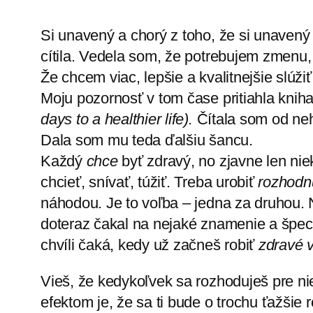
Si unavený a chorý z toho, že si unavený
cítila. Vedela som, že potrebujem zmenu
Že chcem viac, lepšie a kvalitnejšie slúž
Moju pozornosť v tom čase pritiahla kni
days to a healthier life).
Čítala som od neh
Dala som mu teda ďalšiu šancu.
Každý
chce
byť zdravý, no zjavne len niek
chcieť, snívať, túžiť. Treba urobiť
rozhodn
náhodou. Je to voľba – jedna za druhou. N
doteraz čakal na nejaké znamenie a špeciál
chvíli čaká, kedy už začneš robiť
zdravé v
Vieš, že kedykoľvek sa rozhoduješ pre nie
efektom je, že sa ti bude o trochu ťažšie