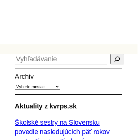
H
ľ
Archív
a
d
a
ť
Aktuality z kvrps.sk
Školské sestry na Slovensku
povedie nasledujúcich päť rokov