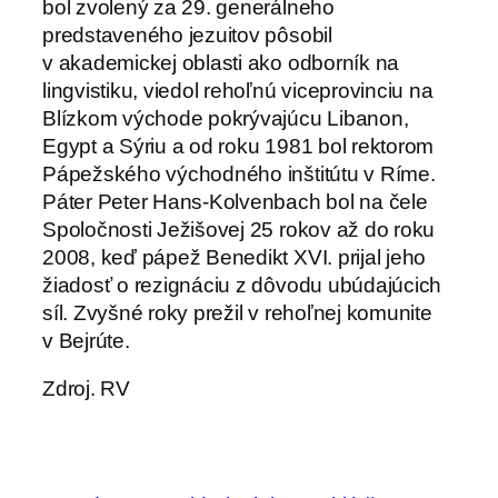
bol zvolený za 29. generálneho
predstaveného jezuitov pôsobil
v akademickej oblasti ako odborník na
lingvistiku, viedol rehoľnú viceprovinciu na
Blízkom východe pokrývajúcu Libanon,
Egypt a Sýriu a od roku 1981 bol rektorom
Pápežského východného inštitútu v Ríme.
Páter Peter Hans-Kolvenbach bol na čele
Spoločnosti Ježišovej 25 rokov až do roku
2008, keď pápež Benedikt XVI. prijal jeho
žiadosť o rezignáciu z dôvodu ubúdajúcich
síl. Zvyšné roky prežil v rehoľnej komunite
v Bejrúte.
Zdroj. RV