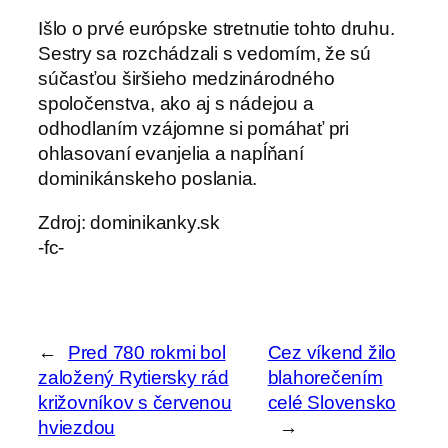
Išlo o prvé európske stretnutie tohto druhu.
Sestry sa rozchádzali s vedomím, že sú
súčasťou širšieho medzinárodného
spoločenstva, ako aj s nádejou a
odhodlaním vzájomne si pomáhať pri
ohlasovaní evanjelia a napĺňaní
dominikánskeho poslania.
Zdroj: dominikanky.sk
-fc-
←
Pred 780 rokmi bol
Cez víkend žilo
založený Rytiersky rád
blahorečením
križovníkov s červenou
celé Slovensko
hviezdou
→