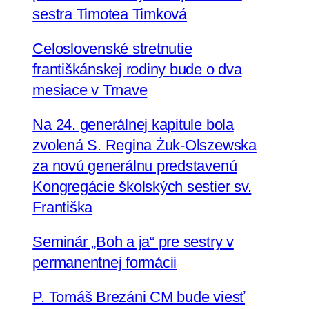
sestra Timotea Timková
Celoslovenské stretnutie
františkánskej rodiny bude o dva
mesiace v Trnave
Na 24. generálnej kapitule bola
zvolená S. Regina Żuk-Olszewska
za novú generálnu predstavenú
Kongregácie školských sestier sv.
Františka
Seminár „Boh a ja“ pre sestry v
permanentnej formácii
P. Tomáš Brezáni CM bude viesť