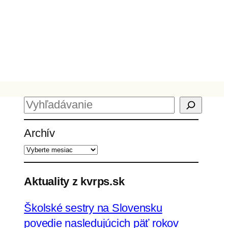
H
ľ
Archív
a
d
a
ť
Aktuality z kvrps.sk
Školské sestry na Slovensku
povedie nasledujúcich päť rokov