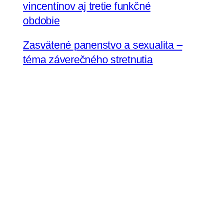
vincentínov aj tretie funkčné
obdobie
Zasvätené panenstvo a sexualita –
téma záverečného stretnutia
Internoviciátu
Sestra Renáta Jamborová
v Tanzánii zastupuje na
Zhromaždení Conrad N. Hilton
Konferenciu vyšších rehoľných
predstavených na Slovensku
Sestry uršulínky pozývajú na oslavy
jubilea do Bratislavy