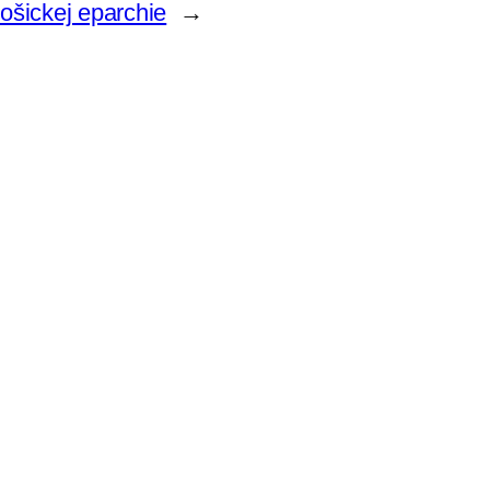
Košickej eparchie
→