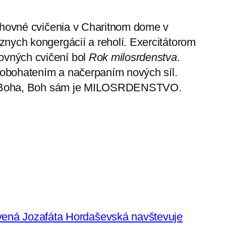
uchovné cvičenia v Charitnom dome v
nych kongergácií a reholí. Exercitátorom
vných cvičení bol
Rok milosrdenstva
.
y obohatením a načerpaním nových síl.
šho Boha, Boh sám je MILOSRDENSTVO.
vená Jozafáta Hordaševská navštevuje