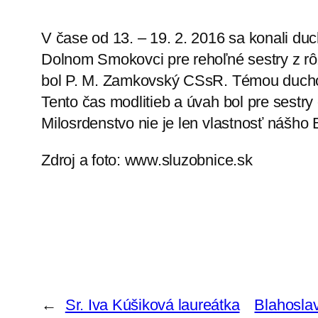
V čase od 13. – 19. 2. 2016 sa konali d
Dolnom Smokovci pre rehoľné sestry z rôz
bol P. M. Zamkovský CSsR. Témou ducho
Tento čas modlitieb a úvah bol pre sestr
Milosrdenstvo nie je len vlastnosť ná
Zdroj a foto: www.sluzobnice.sk
←
Sr. Iva Kúšiková laureátka
Blahosla