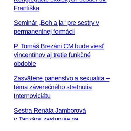
Františka
Seminár „Boh a ja“ pre sestry v
permanentnej formácii
P. Tomáš Brezáni CM bude viesť
vincentínov aj tretie funkčné
obdobie
Zasvätené panenstvo a sexualita –
téma záverečného stretnutia
Internoviciátu
Sestra Renáta Jamborová
v Tanzánii zastupuje na
Zhromaždení Conrad N. Hilton