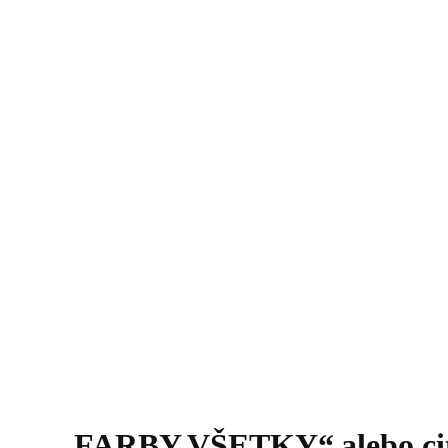
„FARBY VŠETKY“ alebo cito