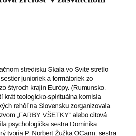
čnom stredisku Skala vo Svite stretlo
estier junioriek a formátoriek zo
zo štyroch krajín Európy. (Rumunsko,
krát teologicko-spirituálna komisia
kých rehôľ na Slovensku zorganizovala
d názvom „FARBY VŠETKY“ alebo citová
žila psychologička sestra Dominika
ý tvoria P. Norbert Žužka OCarm, sestra