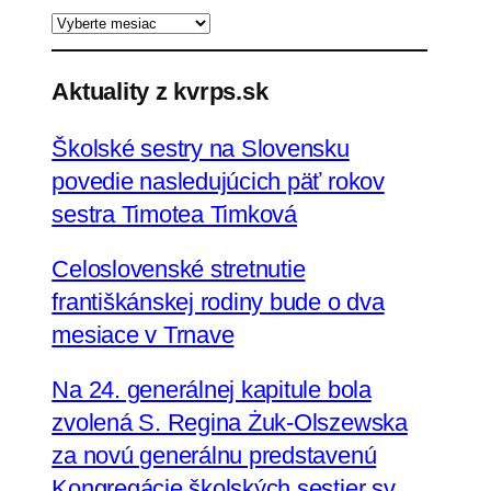
d
a
ť
Aktuality z kvrps.sk
Školské sestry na Slovensku
povedie nasledujúcich päť rokov
sestra Timotea Timková
Celoslovenské stretnutie
františkánskej rodiny bude o dva
mesiace v Trnave
Na 24. generálnej kapitule bola
zvolená S. Regina Żuk-Olszewska
za novú generálnu predstavenú
Kongregácie školských sestier sv.