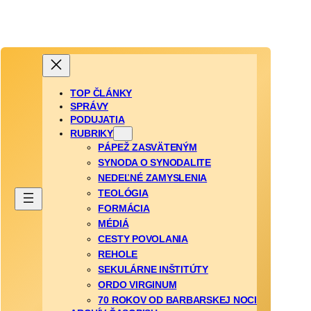
TOP ČLÁNKY
SPRÁVY
PODUJATIA
RUBRIKY
PÁPEŽ ZASVÄTENÝM
SYNODA O SYNODALITE
NEDEĽNÉ ZAMYSLENIA
TEOLÓGIA
FORMÁCIA
MÉDIÁ
CESTY POVOLANIA
REHOLE
SEKULÁRNE INŠTITÚTY
ORDO VIRGINUM
70 ROKOV OD BARBARSKEJ NOCI