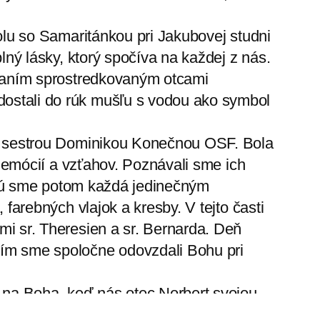
olu so Samaritánkou pri Jakubovej studni
lný lásky, ktorý spočíva na každej z nás.
hnaním sprostredkovaným otcami
stali do rúk mušľu s vodou ako symbol
o sestrou Dominikou Konečnou OSF. Bola
e emócií a vzťahov. Poznávali sme ich
. Tú sme potom každá jedinečným
farebných vlajok a kresby. V tejto časti
i sr. Theresien a sr. Bernarda. Deň
ím sme spoločne odovzdali Bohu pri
 na Boha, keď nás otec Norbert svojou
ch predstáv o Bohu a jeho skutočnej