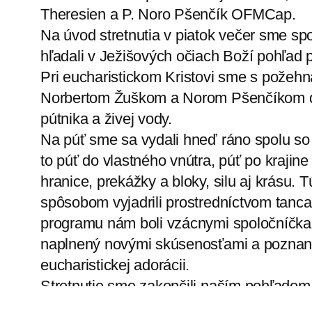
Theresien a P. Noro Pšenčík OFMCap.
Na úvod stretnutia v piatok večer sme sp
hľadali v Ježišových očiach Boží pohľad p
Pri eucharistickom Kristovi sme s pože
Norbertom Žuškom a Norom Pšenčíkom do
pútnika a živej vody.
Na púť sme sa vydali hneď ráno spolu s
to púť do vlastného vnútra, púť po krajin
hranice, prekážky a bloky, silu aj krásu
spôsobom vyjadrili prostredníctvom tanca, 
programu nám boli vzácnymi spoločníčkam
naplnený novými skúsenosťami a poznan
eucharistickej adorácii.
Stretnutie sme zakončili naším pohľadom
prednáškou pozval k rozlišovaniu falošný