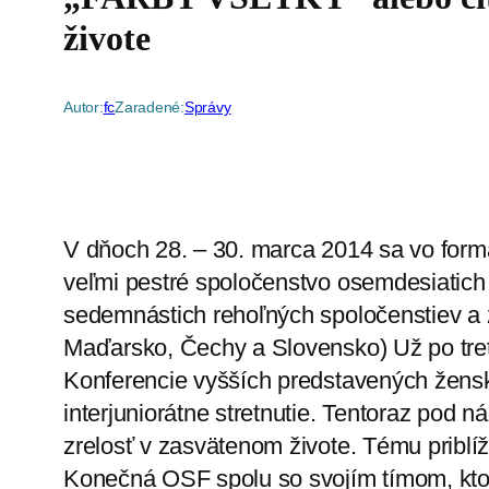
živote
Autor:
fc
Zaradené:
Správy
V dňoch 28. – 30. marca 2014 sa vo forma
veľmi pestré spoločenstvo osemdesiatich s
sedemnástich rehoľných spoločenstiev a 
Maďarsko, Čechy a Slovensko) Už po tretí 
Konferencie vyšších predstavených žens
interjuniorátne stretnutie. Tentoraz po
zrelosť v zasvätenom živote. Tému priblí
Konečná OSF spolu so svojím tímom, ktor