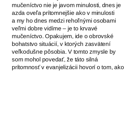
mučeníctvo nie je javom minulosti, dnes je
azda oveľa prítomnejšie ako v minulosti
a my ho dnes medzi rehoľnými osobami
veľmi dobre vidíme – je to krvavé
mučeníctvo. Opakujem, ide o obrovské
bohatstvo situácií, v ktorých zasvätení
veľkodušne pôsobia. V tomto zmysle by
som mohol povedať, že táto silná
prítomnosť v evanjelizácii hovorí o tom, ako
sú títo muži a tieto ženy dôležití.
Aké posolstvo chcete zanechať všetkým
zasväteným?
My, ktorí pracujeme na Kongregácii, chceme
vyjadriť veľké vďakyvzdanie Bohu za tieto
povolania na celom svete. No v Európe
máme viaceré vážne ťažkosti. Napríklad,