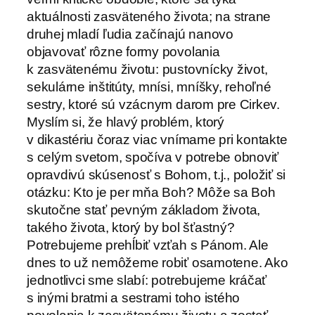
aktuálnosti zasväteného života; na strane
druhej mladí ľudia začínajú nanovo
objavovať rôzne formy povolania
k zasvätenému životu: pustovnícky život,
sekulárne inštitúty, mnísi, mníšky, rehoľné
sestry, ktoré sú vzácnym darom pre Cirkev.
Myslím si, že hlavý problém, ktorý
v dikastériu čoraz viac vnímame pri kontakte
s celým svetom, spočíva v potrebe obnoviť
opravdivú skúsenosť s Bohom, t.j., položiť si
otázku: Kto je per mňa Boh? Môže sa Boh
skutočne stať pevným základom života,
takého života, ktorý by bol šťastný?
Potrebujeme prehĺbiť vzťah s Pánom. Ale
dnes to už nemôžeme robiť osamotene. Ako
jednotlivci sme slabí: potrebujeme kráčať
s inými bratmi a sestrami toho istého