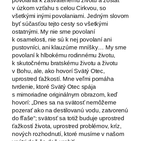
povolania k zasvätenému životu a zostať
v úzkom vzťahu s celou Cirkvou, so
všetkými inými povolaniami. Jedným slovom
byť súčasťou tejto cesty so všetkými
ostatnými. My nie sme povolaní
k osamelosti, nie sú k nej povolaní ani
pustovníci, ani klauzúrne mníšky… My sme
povolaní k hlbokému rodinnému životu,
k skutočnému bratskému životu a životu
v Bohu, ale, ako hovorí Svätý Otec,
uprostred ťažkostí. Mne veľmi pomáha
tvrdenie, ktoré Svätý Otec spája
s mimoriadne originálnym obrazom, keď
hovorí: „Dnes sa na svätosť nemôžeme
pozerať ako na destilovanú vodu, zatvorenú
do fľaše“; svätosť sa totiž buduje uprostred
ťažkostí života, uprostred problémov, kríz,
nových rozhodnutí, ktoré musíme v našom