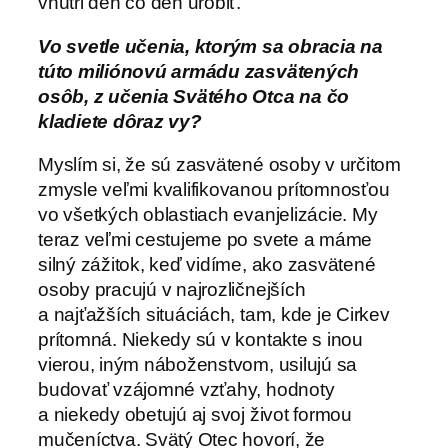
vnútri deň čo deň urobiť.
Vo svetle učenia, ktorým sa obracia na
túto miliónovú armádu zasvätených
osôb, z učenia Svätého Otca na čo
kladiete dôraz vy?
Myslím si, že sú zasvätené osoby v určitom
zmysle veľmi kvalifikovanou prítomnosťou
vo všetkých oblastiach evanjelizácie. My
teraz veľmi cestujeme po svete a máme
silný zážitok, keď vidíme, ako zasvätené
osoby pracujú v najrozličnejších
a najťažších situáciách, tam, kde je Cirkev
prítomná. Niekedy sú v kontakte s inou
vierou, iným náboženstvom, usilujú sa
budovať vzájomné vzťahy, hodnoty
a niekedy obetujú aj svoj život formou
mučeníctva. Svätý Otec hovorí, že