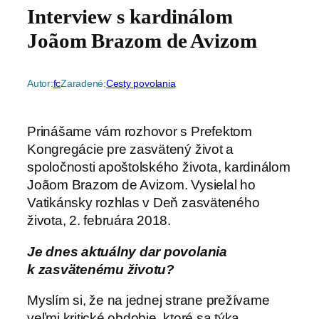
Interview s kardinálom
Joãom Brazom de Avizom
Autor:
fc
Zaradené:
Cesty povolania
Prinášame vám rozhovor s Prefektom
Kongregácie pre zasvätený život a
spoločnosti apoštolského života, kardinálom
Joãom Brazom de Avizom. Vysielal ho
Vatikánsky rozhlas v Deň zasväteného
života, 2. februára 2018.
Je dnes aktuálny dar povolania
k zasvätenému životu?
Myslím si, že na jednej strane prežívame
veľmi kritické obdobie, ktoré sa týka