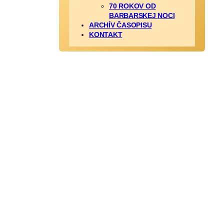
70 ROKOV OD
BARBARSKEJ NOCI
ARCHÍV ČASOPISU
KONTAKT