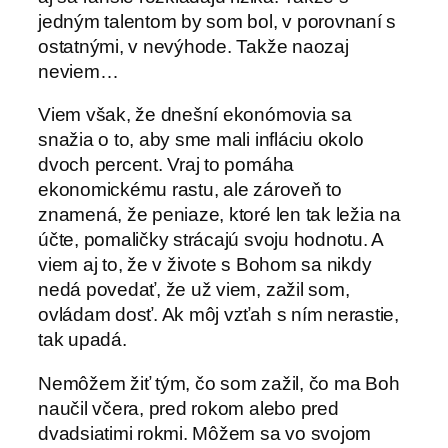
jedným talentom by som bol, v porovnaní s
ostatnými, v nevýhode. Takže naozaj
neviem…
Viem však, že dnešní ekonómovia sa
snažia o to, aby sme mali infláciu okolo
dvoch percent. Vraj to pomáha
ekonomickému rastu, ale zároveň to
znamená, že peniaze, ktoré len tak ležia na
účte, pomaličky strácajú svoju hodnotu. A
viem aj to, že v živote s Bohom sa nikdy
nedá povedať, že už viem, zažil som,
ovládam dosť. Ak môj vzťah s ním nerastie,
tak upadá.
Nemôžem žiť tým, čo som zažil, čo ma Boh
naučil včera, pred rokom alebo pred
dvadsiatimi rokmi. Môžem sa vo svojom