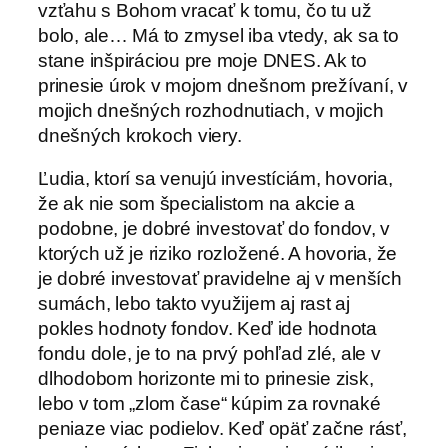
vzťahu s Bohom vracať k tomu, čo tu už
bolo, ale… Má to zmysel iba vtedy, ak sa to
stane inšpiráciou pre moje DNES. Ak to
prinesie úrok v mojom dnešnom prežívaní, v
mojich dnešných rozhodnutiach, v mojich
dnešných krokoch viery.
Ľudia, ktorí sa venujú investíciám, hovoria,
že ak nie som špecialistom na akcie a
podobne, je dobré investovať do fondov, v
ktorých už je riziko rozložené. A hovoria, že
je dobré investovať pravidelne aj v menších
sumách, lebo takto využijem aj rast aj
pokles hodnoty fondov. Keď ide hodnota
fondu dole, je to na prvý pohľad zlé, ale v
dlhodobom horizonte mi to prinesie zisk,
lebo v tom „zlom čase“ kúpim za rovnaké
peniaze viac podielov. Keď opäť začne rásť,