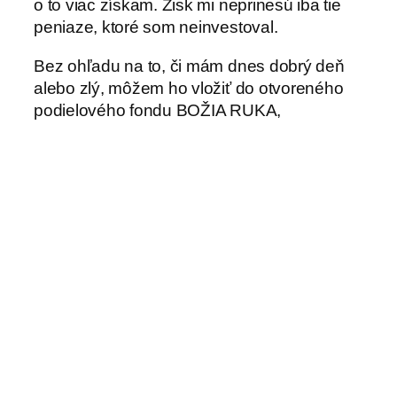
o to viac získam. Zisk mi neprinesú iba tie
peniaze, ktoré som neinvestoval.
Bez ohľadu na to, či mám dnes dobrý deň
alebo zlý, môžem ho vložiť do otvoreného
podielového fondu BOŽIA RUKA,
spoločnosť s plnou garanciou. Ale iba dnes.
Milan Zaleha, redemptorista
←
500. výročie
Paulínky z pražskej
rozdelenia Cirkvi a rádu
komunity,
sv. Františka si o týždeň
Nemecka a Poľska
pripomenú v Prešove
sa znova stretli
→