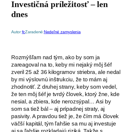
Investičná príležitosť – len
dnes
Autor:
fc
Zaradené:
Nedeľné zamyslenia
Rozmýšľam nad tým, ako by som ja
zareagoval na to, keby mi nejaký môj šéf
zveril 25 až 36 kilogramov striebra, ale nedal
by mi výslovnú inštrukciu, že to mám aj
zhodnotiť. Z druhej strany, keby som vedel,
že ten môj šéf je tvrdý človek, ktorý žne, kde
nesial, a zbiera, kde nerozsýpal… Asi by
som sa tiež bál – aj prípadnej straty, aj
pasivity. A pravdou tiež je, že čím má človek
väčší kapitál, tým ľahšie sa mu aj investuje
aj sa ľahšie rozkladajú riziká. Takže s