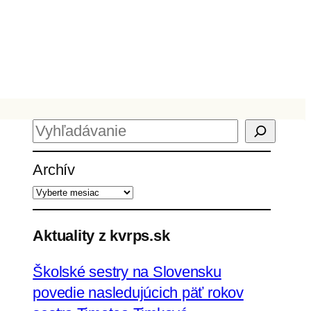
H
ľ
Archív
a
d
a
ť
Aktuality z kvrps.sk
Školské sestry na Slovensku
povedie nasledujúcich päť rokov