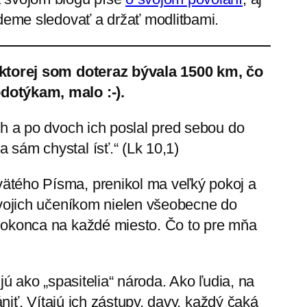
udeme sledovať a držať modlitbami.
 ktorej som doteraz bývala 1500 km, čo
dotýkam, malo :-).
ch a po dvoch ich poslal pred sebou do
sám chystal ísť.“ (Lk 10,1)
ätého Písma, prenikol ma veľký pokoj a
svojich učeníkom nielen všeobecne do
dokonca na každé miesto. Čo to pre mňa
jú ako „spasitelia“ národa. Ako ľudia, na
ániť. Vítajú ich zástupy, davy, každý čaká