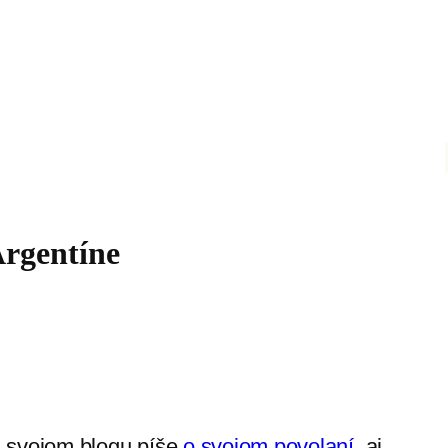
Argentíne
a svojom blogu píše
o svojom povolaní
, aj