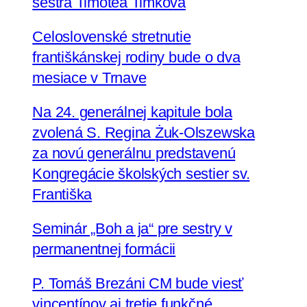
sestra Timotea Timková
Celoslovenské stretnutie
františkánskej rodiny bude o dva
mesiace v Trnave
Na 24. generálnej kapitule bola
zvolená S. Regina Żuk-Olszewska
za novú generálnu predstavenú
Kongregácie školských sestier sv.
Františka
Seminár „Boh a ja“ pre sestry v
permanentnej formácii
P. Tomáš Brezáni CM bude viesť
vincentínov aj tretie funkčné