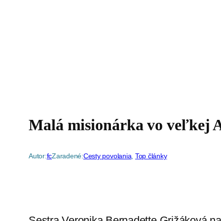
Malá misionárka vo veľkej 
Autor:
fc
Zaradené:
Cesty povolania
, 
Top články
Sestra Veronika Bernadette Grižáková n