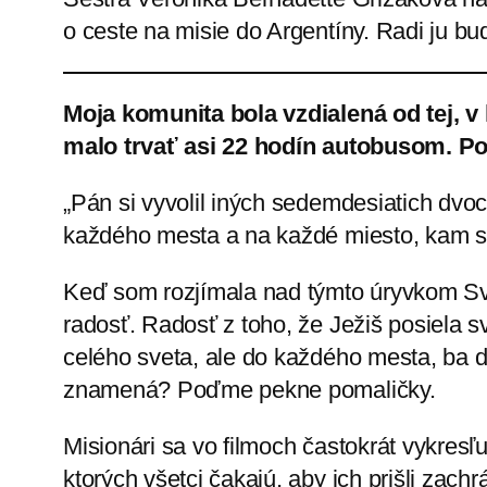
o ceste na misie do Argentíny. Radi ju b
Moja komunita bola vzdialená od tej, v
malo trvať asi 22 hodín autobusom. Po
„Pán si vyvolil iných sedemdesiatich dvo
každého mesta a na každé miesto, kam sa 
Keď som rozjímala nad týmto úryvkom Sv
radosť. Radosť z toho, že Ježiš posiela 
celého sveta, ale do každého mesta, ba 
znamená? Poďme pekne pomaličky.
Misionári sa vo filmoch častokrát vykresľu
ktorých všetci čakajú, aby ich prišli zachr