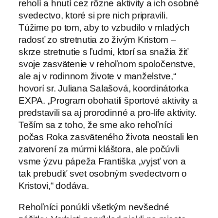
reholí a hnutí cez rôzne aktivity a ich osobné
svedectvo, ktoré si pre nich pripravili.
Túžime po tom, aby to vzbudilo v mladých
radosť zo stretnutia zo živým Kristom –
skrze stretnutie s ľudmi, ktorí sa snažia žiť
svoje zasvätenie v rehoľnom spoločenstve,
ale aj v rodinnom živote v manželstve,“
hovorí sr. Juliana Salašová, koordinátorka
EXPA. „Program obohatili športové aktivity a
predstavili sa aj prorodinné a pro-life aktivity.
Teším sa z toho, že sme ako rehoľníci
počas Roka zasväteného života neostali len
zatvorení za múrmi kláštora, ale počúvli
vsme ýzvu pápeža Františka „vyjsť von a
tak prebudiť svet osobným svedectvom o
Kristovi,“ dodáva.
Rehoľníci ponúkli všetkým nevšedné