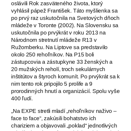
oslávili Rok zasväteného života, ktorý
vyhlásil pápež František. Táto myšlienka sa
po prvý raz uskutočnila na Svetových dňoch
mládeže v Toronte (2002). Na Slovensku sa
uskutočnila po prvýkrát v roku 2013 na
Národnom stretnutí mládeže R13 v
Ružomberku. Na Liptove sa predstavilo
okolo 250 rehoľníkov. Na P15 boli
zástupcovia a zástupkyne 33 ženských a
20 mužských reholí, troch sekulárnych
inštitútov a štyroch komunít. Po prvýkrát sa k
nim tento rok pripojilo 5 prolife a 9
prorodinných hnutí a organizácií. Spolu vyše
400 ľudí.
„Na EXPE stretli mladí „rehoľníkov naživo –
face to face“, zakúsili bohatstvo ich
chariziem a objavovali „poklad“ jednotlivých