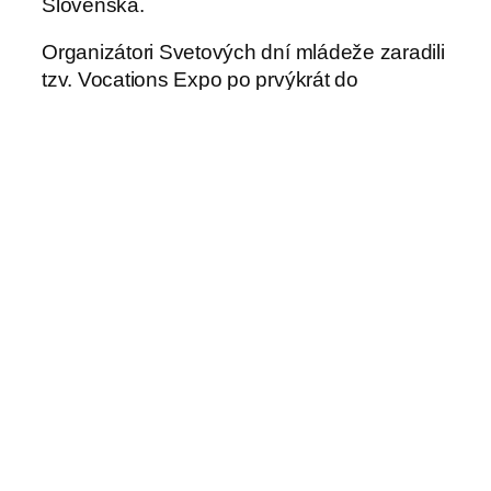
Slovenska.
Organizátori Svetových dní mládeže zaradili
tzv. Vocations Expo po prvýkrát do
programu v roku 2002 v Toronte. Expo
pavilón počas týždňa navštívilo denne okolo
55-tisíc mladých ľudí. V roku 2008 v Sydney
bolo jedným z hlavných bodov programu,
pričom bránami expo pavilónu prešlo
priemerne 2 500 pútnikov každú hodinu.
Počas SDM v Madride, ktorá sa konala v
roku 2011, sa prezentácia povolaní
uskutočnila v parku v centre mesta. Pútnici
mohli spoznať približne 60 rehoľných
kongregácií a hnutí z celého sveta. K
dispozícii bola pre mladých aj rehoľná
kaviareň s názvom Coffee house. Išlo o
miesto, kde hrala hudba, mladí si mohli
vypočuť svedectvá zasvätených či adorovať