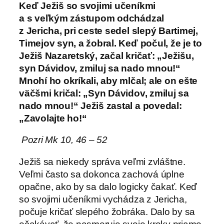
Keď Ježiš so svojimi učeníkmi
a s veľkým zástupom odchádzal
z Jericha, pri ceste sedel slepý Bartimej,
Timejov syn, a žobral. Keď počul, že je to
Ježiš Nazaretský, začal kričať: „Ježišu,
syn Dávidov, zmiluj sa nado mnou!“
Mnohí ho okríkali, aby mlčal; ale on ešte
väčšmi kričal: „Syn Dávidov, zmiluj sa
nado mnou!“ Ježiš zastal a povedal:
„Zavolajte ho!“
Pozri Mk 10, 46 – 52
Ježiš sa niekedy správa veľmi zvláštne.
Veľmi často sa dokonca zachová úplne
opačne, ako by sa dalo logicky čakať. Keď
so svojimi učeníkmi vychádza z Jericha,
počuje kričať slepého žobráka. Dalo by sa