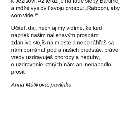
k Ježišovi. Až teraz je na rade slepý Bartimej
a môže vysloviť svoju prosbu: „Rabboni, aby
som videl!“
Učiteľ, daj, nech aj my vidíme, že keď
napriek našim naliehavým prosbám
zdanlivo stojíš na mieste a neponáhľaš sa
nám pomáhať podľa našich predstáv, práve
vtedy uzdravuješ choroby a neduhy,
o uzdravenie ktorých nám ani nenapadlo
prosiť.
Anna Mátiková, pavlínka
←
Predstavili novú
Regionálny deň
knihu pátra Jána
krížových sestier v
Janoka
Trnave
→