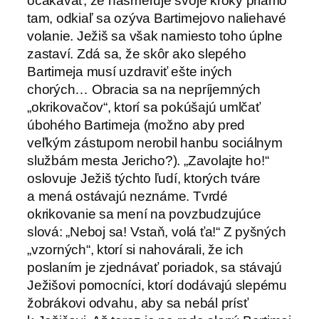
očakávať, že nasmeruje svoje kroky priamo
tam, odkiaľ sa ozýva Bartimejovo naliehavé
volanie. Ježiš sa však namiesto toho úplne
zastaví. Zdá sa, že skôr ako slepého
Bartimeja musí uzdraviť ešte iných
chorých… Obracia sa na nepríjemných
„okrikovačov“, ktorí sa pokúšajú umlčať
úbohého Bartimeja (možno aby pred
veľkým zástupom nerobil hanbu sociálnym
službám mesta Jericho?). „Zavolajte ho!“
oslovuje Ježiš týchto ľudí, ktorých tváre
a mená ostávajú neznáme. Tvrdé
okrikovanie sa mení na povzbudzujúce
slová: „Neboj sa! Vstaň, volá ťa!“ Z pyšných
„vzorných“, ktorí si nahovárali, že ich
poslaním je zjednávať poriadok, sa stávajú
Ježišovi pomocníci, ktorí dodávajú slepému
žobrákovi odvahu, aby sa nebál prísť