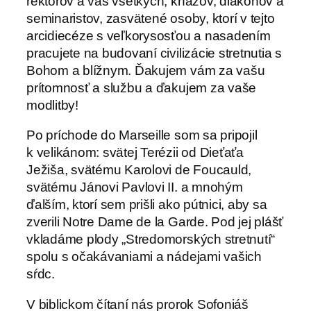
rektorov a vás všetkých, kňazov, diakonov a
seminaristov, zasvätené osoby, ktorí v tejto
arcidiecéze s veľkorysosťou a nasadením
pracujete na budovaní civilizácie stretnutia s
Bohom a blížnym. Ďakujem vám za vašu
prítomnosť a službu a ďakujem za vaše
modlitby!
Po príchode do Marseille som sa pripojil
k velikánom: svätej Terézii od Dieťaťa
Ježiša, svätému Karolovi de Foucauld,
svätému Jánovi Pavlovi II. a mnohým
ďalším, ktorí sem prišli ako pútnici, aby sa
zverili Notre Dame de la Garde. Pod jej plášť
vkladáme plody „Stredomorských stretnutí“
spolu s očakávaniami a nádejami vašich
sŕdc.
V biblickom čítaní nás prorok Sofoniáš