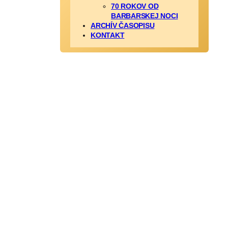
70 ROKOV OD
BARBARSKEJ NOCI
ARCHÍV ČASOPISU
KONTAKT