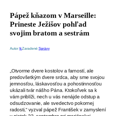
Pápež kňazom v Marseille:
Prineste Ježišov pohľad
svojim bratom a sestrám
Autor:
fc
Zaradené:
Správy
„Otvorme dvere kostolov a farností, ale
predovšetkým dvere srdca, aby sme svojou
jemnosťou, láskavosťou a pohostinnosťou
ukázali tvár nášho Pána. Ktokoľvek sa k
vám priblíži, nech u vás nenájde odstup a
odsudzovanie, ale svedectvo pokornej
radosti,“ vyzval pápež František v zamyslení