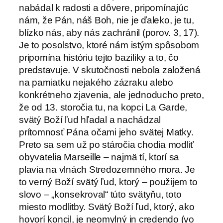
nabádal k radosti a dôvere, pripomínajúc
nám, že Pán, náš Boh, nie je ďaleko, je tu,
blízko nás, aby nás zachránil (porov. 3, 17).
Je to posolstvo, ktoré nám istým spôsobom
pripomína históriu tejto baziliky a to, čo
predstavuje. V skutočnosti nebola založená
na pamiatku nejakého zázraku alebo
konkrétneho zjavenia, ale jednoducho preto,
že od 13. storočia tu, na kopci La Garde,
svätý Boží ľud hľadal a nachádzal
prítomnosť Pána očami jeho svätej Matky.
Preto sa sem už po stáročia chodia modliť
obyvatelia Marseille – najmä tí, ktorí sa
plavia na vlnách Stredozemného mora. Je
to verný Boží svätý ľud, ktorý – použijem to
slovo – „konsekroval“ túto svätyňu, toto
miesto modlitby. Svätý Boží ľud, ktorý, ako
hovorí koncil, je neomylný in credendo (vo