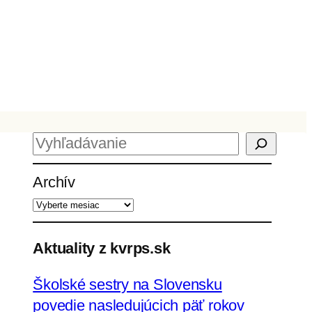
H
ľ
Archív
a
d
a
ť
Aktuality z kvrps.sk
Školské sestry na Slovensku
povedie nasledujúcich päť rokov