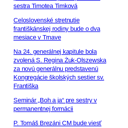
sestra Timotea Timková
Celoslovenské stretnutie
františkánskej rodiny bude o dva
mesiace v Trnave
Na 24. generálnej kapitule bola
zvolená S. Regina Żuk-Olszewska
za novú generálnu predstavenú
Kongregácie školských sestier sv.
Františka
Seminár „Boh a ja“ pre sestry v
permanentnej formácii
P. Tomáš Brezáni CM bude viesť