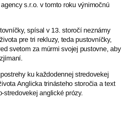
 agency s.r.o. v tomto roku výnimočnú
ovníčky, spísal v 13. storočí neznámy
vota pre tri rekluzy, teda pustovníčky,
pred svetom za múrmi svojej pustovne, aby
zjímaní.
é postrehy ku každodennej stredovekej
vota Anglicka trinásteho storočia a text
-stredovekej anglické prózy.