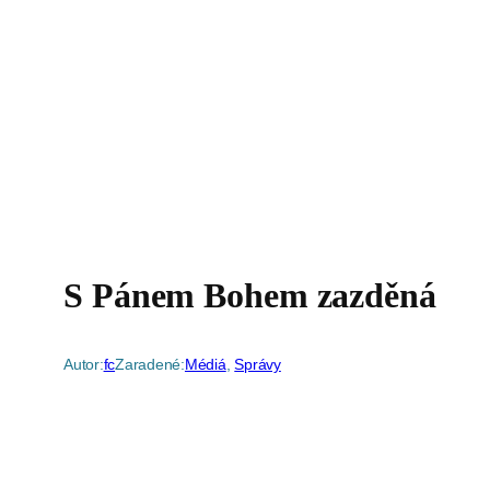
S Pánem Bohem zazděná
Autor:
fc
Zaradené:
Médiá
, 
Správy