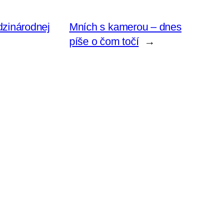
dzinárodnej
Mních s kamerou – dnes
píše o čom točí
→