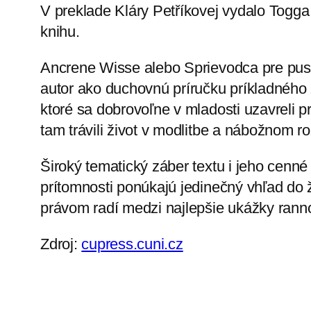
V preklade Kláry Petříkovej vydalo Togga
knihu.
Ancrene Wisse alebo Sprievodca pre pust
autor ako duchovnú príručku príkladného ži
ktoré sa dobrovoľne v mladosti uzavreli 
tam trávili život v modlitbe a nábožnom ro
Široký tematický záber textu i jeho cenn
prítomnosti ponúkajú jedinečný vhľad do ži
právom radí medzi najlepšie ukážky ranno
Zdroj:
cupress.cuni.cz