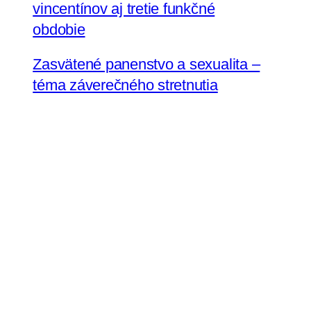
vincentínov aj tretie funkčné
obdobie
Zasvätené panenstvo a sexualita –
téma záverečného stretnutia
Internoviciátu
Sestra Renáta Jamborová
v Tanzánii zastupuje na
Zhromaždení Conrad N. Hilton
Konferenciu vyšších rehoľných
predstavených na Slovensku
Sestry uršulínky pozývajú na oslavy
jubilea do Bratislavy