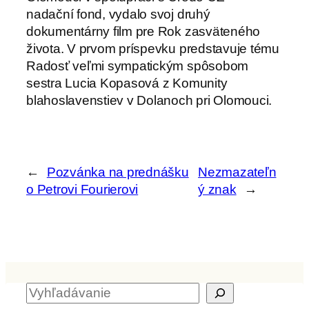
nadační fond, vydalo svoj druhý
dokumentárny film pre Rok zasväteného
života. V prvom príspevku predstavuje tému
Radosť veľmi sympatickým spôsobom
sestra Lucia Kopasová z Komunity
blahoslavenstiev v Dolanoch pri Olomouci.
←
Pozvánka na prednášku
Nezmazateľn
o Petrovi Fourierovi
ý znak
→
H
ľ