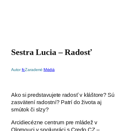
Sestra Lucia – Radosť
Autor:
fc
Zaradené:
Médiá
Ako si predstavujete radosť v kláštore? Sú
zasvätení radostní? Patrí do života aj
smútok či slzy?
Arcidiecézne centrum pre mládež v
Olomouci v spolupráci s Credo CZ –