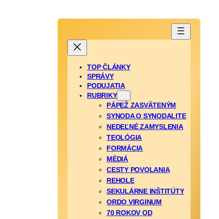
TOP ČLÁNKY
SPRÁVY
PODUJATIA
RUBRIKY
PÁPEŽ ZASVÄTENÝM
SYNODA O SYNODALITE
NEDEĽNÉ ZAMYSLENIA
TEOLÓGIA
FORMÁCIA
MÉDIÁ
CESTY POVOLANIA
REHOLE
SEKULÁRNE INŠTITÚTY
ORDO VIRGINUM
70 ROKOV OD