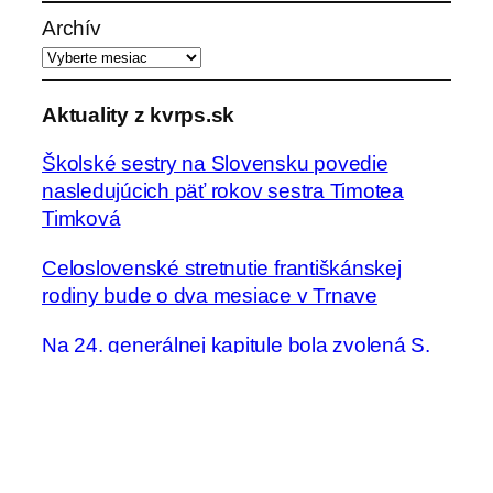
a
Archív
d
a
ť
Aktuality z kvrps.sk
Školské sestry na Slovensku povedie
nasledujúcich päť rokov sestra Timotea
Timková
Celoslovenské stretnutie františkánskej
rodiny bude o dva mesiace v Trnave
Na 24. generálnej kapitule bola zvolená S.
Regina Żuk-Olszewska za novú generálnu
predstavenú Kongregácie školských sestier
sv. Františka
Seminár „Boh a ja“ pre sestry v