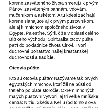
korene zasväteného života smerujú k prvým
Pánovi zasväteným pannám, vdovám,
mučeníkom a askétom. A tu kdesi začínajú
korene siahajúce aj k prvým pustovníkom,
ale aj k mníchom spoločného života v
Egypte, Palestíne, Sýrii, čiže v oblasti celého
Blízkeho východu. Spiritualita otcov púšte
patrí do pokladnice života Cirkvi. Tvorí
duchovné bohatstvo našej kresťanskej
duchovnosti a tradície.
Otcovia púšte
Kto sú otcovia púšte? Nazývame tak prvých
egyptských mníchov, ktorí žili na púšti od
tretieho po piate storočie. Okrem mnohých
malých pustovní vytvorili aj tri veľké mníšske
centrá: Nitriu, Skétis a Kelliu (od tohto slova