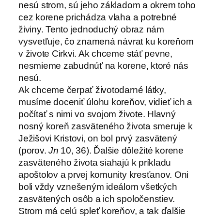
nesú strom, sú jeho základom a okrem toho
cez korene prichádza vlaha a potrebné
živiny. Tento jednoduchý obraz nám
vysvetľuje, čo znamená návrat ku koreňom
v živote Cirkvi. Ak chceme stáť pevne,
nesmieme zabudnúť na korene, ktoré nás
nesú.
Ak chceme čerpať životodarné látky,
musíme doceniť úlohu koreňov, vidieť ich a
počítať s nimi vo svojom živote. Hlavný
nosný koreň zasväteného života smeruje k
Ježišovi Kristovi, on bol prvý zasvätený
(porov.
Jn
10, 36). Ďalšie dôležité korene
zasväteného života siahajú k príkladu
apoštolov a prvej komunity kresťanov. Oni
boli vždy vznešeným ideálom všetkých
zasvätených osôb a ich spoločenstiev.
Strom má celú spleť koreňov, a tak ďalšie