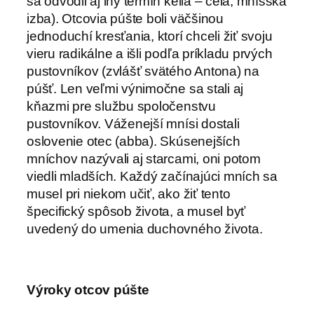
sa odvodil aj iný termín kélia – cela, mníšska
izba). Otcovia púšte boli väčšinou
jednoduchí kresťania, ktorí chceli žiť svoju
vieru radikálne a išli podľa príkladu prvých
pustovníkov (zvlášť svätého Antona) na
púšť. Len veľmi výnimočne sa stali aj
kňazmi pre službu spoločenstvu
pustovníkov. Váženejší mnísi dostali
oslovenie otec (abba). Skúsenejších
mníchov nazývali aj starcami, oni potom
viedli mladších. Každý začínajúci mních sa
musel pri niekom učiť, ako žiť tento
špecifický spôsob života, a musel byť
uvedený do umenia duchovného života.
Výroky otcov púšte