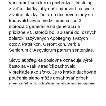
vodcami. Ľudia k nim prichádzali, často aj
z veľkej diaľky, aby našli odpoveď na svoje
životné otázky. Tieto ich duchovné rady sa
tradovali hlavne medzi mníchmi od 3.
storočia z generácie na generáciu a
približne v 5. storočí boli spísané do rôznych
zbierok nazývaných Apoftegmy svätých
otcov, Paterikon, Gerontikon, Verbia
Seniorum či Aegytiorum patrum sententiae.
Slovo
apoftegma
doslovne označuje výrok,
často sa však v tradícii zachovalo
v preklade ako
slovo
. Je to krátke duchovné
poučenie alebo môže obsahovať príbeh
otcov púšte. Nie každá apoftegma je rýdzim
duchovným skvostom, niekedy sa v ňom
odráža aj ľudské obmedzenie a duch doby,
takže aj tu treba vedieť vyberať a rozlišovať.