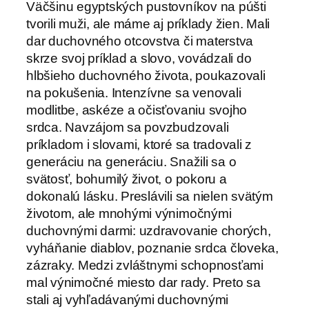
Väčšinu egyptských pustovníkov na púšti
tvorili muži, ale máme aj príklady žien. Mali
dar duchovného otcovstva či materstva
skrze svoj príklad a slovo, vovádzali do
hlbšieho duchovného života, poukazovali
na pokušenia. Intenzívne sa venovali
modlitbe, askéze a očisťovaniu svojho
srdca. Navzájom sa povzbudzovali
príkladom i slovami, ktoré sa tradovali z
generáciu na generáciu. Snažili sa o
svätosť, bohumilý život, o pokoru a
dokonalú lásku. Preslávili sa nielen svätým
životom, ale mnohými výnimočnými
duchovnými darmi: uzdravovanie chorých,
vyháňanie diablov, poznanie srdca človeka,
zázraky. Medzi zvláštnymi schopnosťami
mal výnimočné miesto dar rady. Preto sa
stali aj vyhľadávanými duchovnými