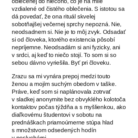
oblečenej do niečoho, čo je na míle
vzdialené od čistého oblečenia. S istotou sa
dá povedať, že ona rituál skvelej
sobotňajšej večernej sprchy nepozná. Nie,
neodsadnem si. Nie je to môj zvyk. Odsadať
si od človeka, ktorého existencia pôsobí
nepríjemne. Neodsadám si ani fyzicky, ani
v srdci, aj keď to niečo stojí. To som si so
sebou dávno vyriešila. Byť pri človeku.
Zrazu sa mi vynára prepoj medzi touto
ženou a mojím suchým obedom v taške.
Práve, keď som si naplánovala zotrvať
v sladkej anonymite bez obvyklého kolotoča
kontaktov počas týždňa a s myšlienkou, ako
diaľkovému študentovi v sobotu na
prednáškach priamoúmerne stúpa hlad
s množstvom odsedených hodín
v posluchárni.