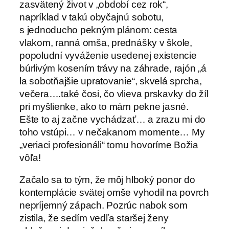
zasvätený život v „období cez rok“,
napríklad v takú obyčajnú sobotu,
s jednoducho pekným plánom: cesta
vlakom, ranná omša, prednášky v škole,
popoludní vyváženie usedenej existencie
búrlivým kosením trávy na záhrade, rajón „á
la sobotňajšie upratovanie“, skvelá sprcha,
večera….také čosi, čo vlieva prskavky do žíl
pri myšlienke, ako to mám pekne jasné.
Ešte to aj začne vychádzať… a zrazu mi do
toho vstúpi… v nečakanom momente… My
„veriaci profesionáli“ tomu hovoríme Božia
vôľa!
Začalo sa to tým, že môj hlboký ponor do
kontemplácie svätej omše vyhodil na povrch
nepríjemný zápach. Pozrúc nabok som
zistila, že sedím vedľa staršej ženy