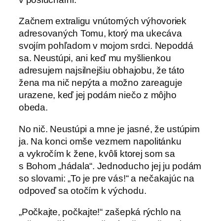
Začnem extraligu vnútorných výhovoriek
adresovaných Tomu, ktorý ma ukecáva
svojím pohľadom v mojom srdci. Nepoddá
sa. Neustúpi, ani keď mu myšlienkou
adresujem najsilnejšiu obhajobu, že táto
žena ma nič nepýta a možno zareaguje
urazene, keď jej podám niečo z môjho
obeda.
No nič. Neustúpi a mne je jasné, že ustúpim
ja. Na konci omše vezmem napolitánku
a vykročím k žene, kvôli ktorej som sa
s Bohom „hádala“. Jednoducho jej ju podám
so slovami: „To je pre vás!“ a nečakajúc na
odpoveď sa otočím k východu.
„Počkajte, počkajte!“ zašepká rýchlo na