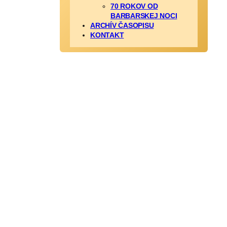
70 ROKOV OD
BARBARSKEJ NOCI
ARCHÍV ČASOPISU
KONTAKT