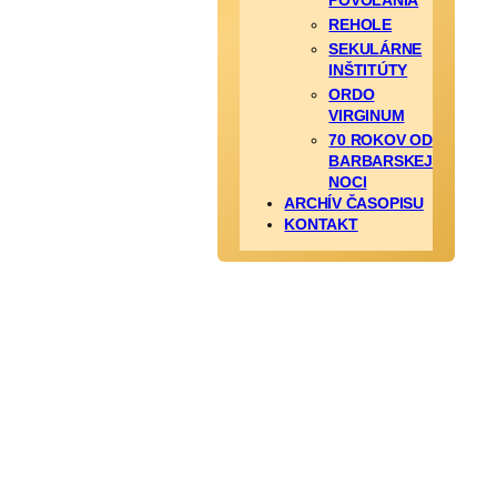
POVOLANIA
REHOLE
SEKULÁRNE
INŠTITÚTY
ORDO
VIRGINUM
70 ROKOV OD
BARBARSKEJ
NOCI
ARCHÍV ČASOPISU
KONTAKT