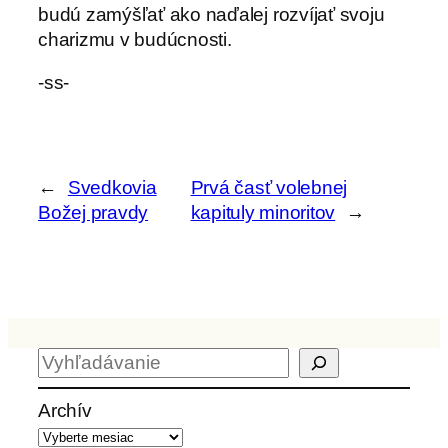
budú zamýšľať ako naďalej rozvíjať svoju
charizmu v budúcnosti.
-ss-
←
Svedkovia
Prvá časť volebnej
Božej pravdy
kapituly minoritov
→
H
ľ
a
Archív
d