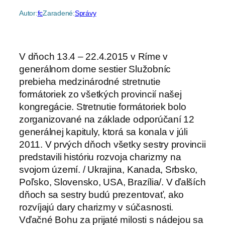
Autor:
fc
Zaradené:
Správy
V dňoch 13.4 – 22.4.2015 v Ríme v
generálnom dome sestier Služobníc
prebieha medzinárodné stretnutie
formátoriek zo všetkých provincií našej
kongregácie. Stretnutie formátoriek bolo
zorganizované na základe odporúčaní 12
generálnej kapituly, ktorá sa konala v júli
2011. V prvých dňoch všetky sestry provincii
predstavili históriu rozvoja charizmy na
svojom území. / Ukrajina, Kanada, Srbsko,
Poľsko, Slovensko, USA, Brazília/. V ďalších
dňoch sa sestry budú prezentovať, ako
rozvíjajú dary charizmy v súčasnosti.
Vďačné Bohu za prijaté milosti s nádejou sa