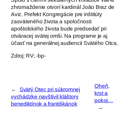
zhromaždenie otvorí kardinál João Braz de
Aviz. Prefekt Kongregácie pre inštitúty
zasväteného života a spoločnosti
apoštolského života bude predsedať pri
otváracej svätej omši. Na programe je aj
účasť na generálnej audiencii Svätého Otca.
Zdroj: RV; -bp-
Oheň,
←
Svätý Otec pri súkromnej
krst a
vychádzke navštívil kláštory
pokoj…
benediktínok a františkánok
→