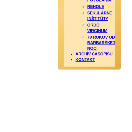
POVOLANIA
REHOLE
SEKULÁRNE
INŠTITÚTY
ORDO
VIRGINUM
70 ROKOV OD
BARBARSKEJ
NOCI
ARCHÍV ČASOPISU
KONTAKT