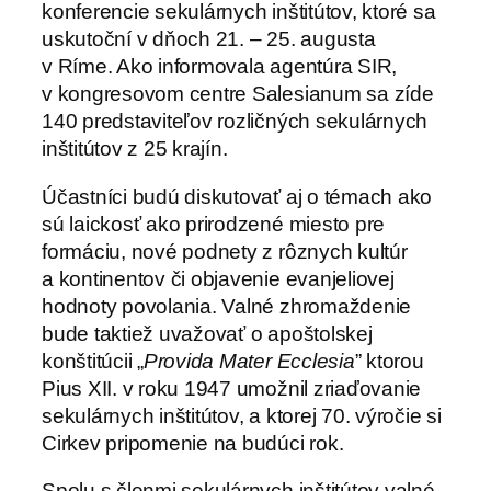
konferencie sekulárnych inštitútov, ktoré sa
uskutoční v dňoch 21. – 25. augusta
v Ríme. Ako informovala agentúra SIR,
v kongresovom centre Salesianum sa zíde
140 predstaviteľov rozličných sekulárnych
inštitútov z 25 krajín.
Účastníci budú diskutovať aj o témach ako
sú laickosť ako prirodzené miesto pre
formáciu, nové podnety z rôznych kultúr
a kontinentov či objavenie evanjeliovej
hodnoty povolania. Valné zhromaždenie
bude taktiež uvažovať o apoštolskej
konštitúcii „
Provida Mater Ecclesia
” ktorou
Pius XII. v roku 1947 umožnil zriaďovanie
sekulárnych inštitútov, a ktorej 70. výročie si
Cirkev pripomenie na budúci rok.
Spolu s členmi sekulárnych inštitútov valné