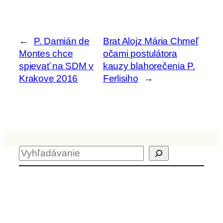
←
P. Damián de
Brat Alojz Mária Chmeľ
Montes chce
očami postulátora
spievať na SDM v
kauzy blahorečenia P.
Krakove 2016
Ferlisiho
→
H
ľ
a
Archív
d
a
ť
Aktuality z kvrps.sk