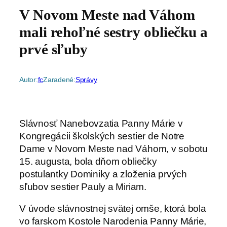
V Novom Meste nad Váhom
mali rehoľné sestry obliečku a
prvé sľuby
Autor:
fc
Zaradené:
Správy
Slávnosť Nanebovzatia Panny Márie v
Kongregácii školských sestier de Notre
Dame v Novom Meste nad Váhom, v sobotu
15. augusta, bola dňom obliečky
postulantky Dominiky a zloženia prvých
sľubov sestier Pauly a Miriam.
V úvode slávnostnej svätej omše, ktorá bola
vo farskom Kostole Narodenia Panny Márie,