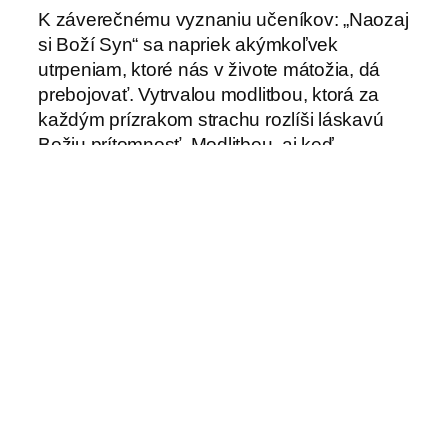
K záverečnému vyznaniu učeníkov: „Naozaj
si Boží Syn“ sa napriek akýmkoľvek
utrpeniam, ktoré nás v živote mátožia, dá
prebojovať. Vytrvalou modlitbou, ktorá za
každým prízrakom strachu rozlíši láskavú
Božiu prítomnosť. Modlitbou, aj keď
namáhavou, v ktorej sa ti dá Ježiš spoznať
osobne. Ako tvoj Spasiteľ.
Dagmar Kráľová
Pápež sňal
←
Saleziánky majú nové
cirkevný trest
novicky e neoprofesky
→