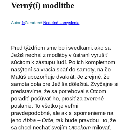
Verný(í) modlitbe
Autor:
fc
Zaradené:
Nedeľné zamyslenia
Pred týždňom sme boli svedkami, ako sa
Ježiš nechal z modlitby v ústraní vyrušiť
súcitom k zástupu ľudí. Po ich kompletnom
nasýtení sa vracia späť do samoty, na čo
Matúš upozorňuje dvakrát. Je zrejmé, že
samota bola pre Ježiša dôležitá.
Zvyčajne si
predstavíme, že sa potreboval s Otcom
poradiť, počúvať ho, prosiť za zverené
poslanie. To všetko je veľmi
pravdepodobné, ale ak si spomenieme na
jeho
Abba – Otče,
tak bude pravdou i to, že
sa chcel nechať svojím
Oteckom
milovať,