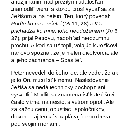
a rozjímaním nad prežitými udalosťami
„namodlil“ vieru, s ktorou prosí vydať sa za
Ježišom aj na neisto. Ten, ktorý povedal:
Poďte ku mne všetci
(
Mt
11, 28) a
Kto
prichádza ku mne, toho neodoženiem
(
Jn
6,
37), prijal Petrovu, napohľad nerozumnú
prosbu. A keď sa už topil, volajúc k Ježišovi
nanovo spoznal, že je nielen divotvorca, ale
aj jeho záchranca – Spasiteľ.
Peter nevedel, do čoho ide, ale vedel, že ak
je to On, musí ísť k nemu. Nasledovanie
Ježiša sa nedá technicky pochopiť ani
vysvetliť. Modliť sa znamená ísť k Ježišovi
často v tme, na neisto, s vetrom oproti. Ale
za každú cenu, opustiac i spoločníkov,
dokonca aj ten kúsok plávajúceho dreva
pod svojimi nohami.