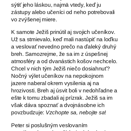
sýtiť jeho láskou, najmä vtedy, keď ju
zástupy alebo učeníci od neho potrebovali
vo zvýšenej miere.
K samote Ježiš prinútil aj svojich učeníkov.
Už sa stmievalo, keď mali nastúpiť na loďku
a veslovať nevedno prečo na ďaleký druhý
breh. Samozrejme, že sa im z úspešnej
atmosféry a od dvanástich košov nechcelo.
Chcel v nich tým Ježiš niečo dosiahnuť?
Nočný výlet učeníkov na nepokojnom
jazere naberal okrem vysilenia aj na
hrozivosti. Breh aj úsvit boli v nedohľadne a
ešte k tomu zbadali aj prízrak. Ježiš sa im
však dáva spoznať a dvojnásobne ich
povzbudzuje:
Vzchopte sa, nebojte sa
!
Peter si poslušným veslovaním