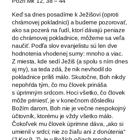
Pozri
Mk
12, 38 – 44
Keď sa dnes posadíme k Ježišovi (oproti
chrámovej pokladnici) a budeme pozorovať,
ako sa pozerá na ľudí, ktorí dávajú peniaze
do chrámovej pokladnice, môžeme sa veľa
naučiť. Podľa slov evanjelistu sú len dve
hodnotenia vhodenej sumy: mnoho a viac.
Z miesta, kde sedí Ježiš (a spolu s ním dnes
aj my), sa teda zdá, že nik nevhodil do
pokladnice príliš málo. Skutočne, Boh nikdy
nepohŕda tým, čo mu človek prináša
s úprimným srdcom. Hoci všetko, čo človek
môže priniesť, je v konečnom dôsledku
Božím darom, Boh nie je večne nespokojný
účtovník, ktorému je vždy všetko málo.
Čokoľvek mu človek úprimne dáva, „ako si
umienil v srdci; nie zo žiaľu ani z donútenia“
(
2 Kor
9, 7), je v Božích očiach mnoho.