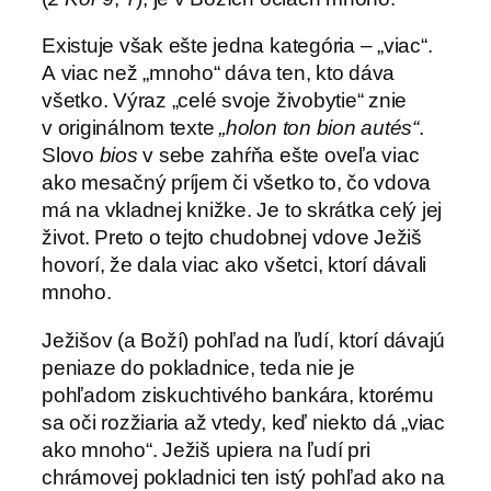
Existuje však ešte jedna kategória – „viac“.
A viac než „mnoho“ dáva ten, kto dáva
všetko. Výraz „celé svoje živobytie“ znie
v originálnom texte
„holon ton bion autés“
.
Slovo
bios
v sebe zahŕňa ešte oveľa viac
ako mesačný príjem či všetko to, čo vdova
má na vkladnej knižke. Je to skrátka celý jej
život. Preto o tejto chudobnej vdove Ježiš
hovorí, že dala viac ako všetci, ktorí dávali
mnoho.
Ježišov (a Boží) pohľad na ľudí, ktorí dávajú
peniaze do pokladnice, teda nie je
pohľadom ziskuchtivého bankára, ktorému
sa oči rozžiaria až vtedy, keď niekto dá „viac
ako mnoho“. Ježiš upiera na ľudí pri
chrámovej pokladnici ten istý pohľad ako na