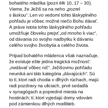
bohatého mladíka (pozri
Mk
10, 17 – 30).
Vieme, že Ježiš sa na neho „pozrel
s láskou“. Len vo vedomí tohto láskyplného
pohľadu je vôbec možné niečo Bohu dávať.
A práve istota tohto láskyplného pohľadu
umožňuje človeku prejsť „od mnoho k viac“,
od dávania zo svojho nadbytku k dávaniu
celého svojho živobytia a celého života.
Prípad bohatého mládenca však naznačuje,
že existuje ešte jedna tragická možnosť:
„nedávať vôbec nič“. Ježišovmu pohľadu
neuniká ani táto kategória „dávajúcich“. Sú
to tí, ktorí radi chodia v dlhých rúchach, majú
radi pozdravy na uliciach, prvé sedadlá
v synagógach a popredné miesta na
hostinách; tí, ktorí vyjedajú domy vdovám
pod zámienkou dlhých modlitieb.