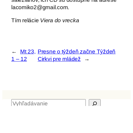
lacomiko2@gmail.com.
Tím relácie
Viera do vrecka
←
Mt 23,
Presne o týždeň začne Týždeň
1 – 12
Cirkvi pre mládež
→
H
ľ
a
Archív
d
a