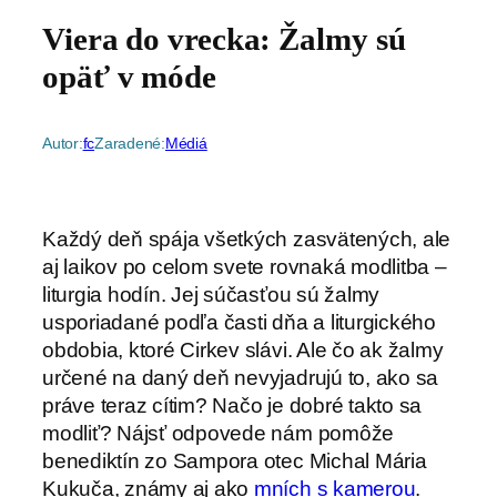
Viera do vrecka: Žalmy sú
opäť v móde
Autor:
fc
Zaradené:
Médiá
Každý deň spája všetkých zasvätených, ale
aj laikov po celom svete rovnaká modlitba –
liturgia hodín. Jej súčasťou sú žalmy
usporiadané podľa časti dňa a liturgického
obdobia, ktoré Cirkev slávi. Ale čo ak žalmy
určené na daný deň nevyjadrujú to, ako sa
práve teraz cítim?
Načo je dobré takto sa
modliť? Nájsť odpovede nám pomôže
benediktín zo Sampora otec Michal Mária
Kukuča, známy aj ako
mních s kamerou
.