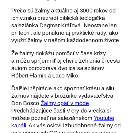
Prečo sú žalmy aktuálne aj 3000 rokov od
ich vzniku prezradí biblická teologička
saleziánka Dagmar Kráľová. Neostane len
pri teórii, ale ponúkne aj praktické rady, ako
využiť žalmy v našom každodennom živote.
Že žalmy dokážu pomôcť v čase krízy
a môžu spríjemniť aj chvíle žehlenia či cestu
autom porozpráva dvojica saleziánov
Róbert Flamík a Laco Miko.
Ďalšie inšpirácie ako spoznať krásu a silu
žalmov nájdete v brožúrke vydavateľstva
Don Bosco
Žalmy opäť v móde
.
Predchádzajúce časti Viery do vrecka si
môžete pozrieť na saleziánskom
Youtube
kanáli
. Ak vás oslovili zhudobnené žalmy od
saleziánov, ich CD sú dostupné na adrese