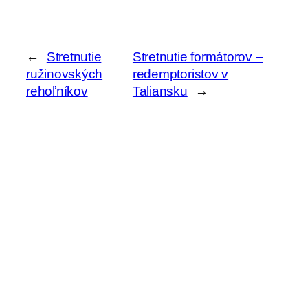
←
Stretnutie
Stretnutie formátorov –
ružinovských
redemptoristov v
rehoľníkov
Taliansku
→
H
ľ
a
Archív
d
a
ť
Aktuality z kvrps.sk