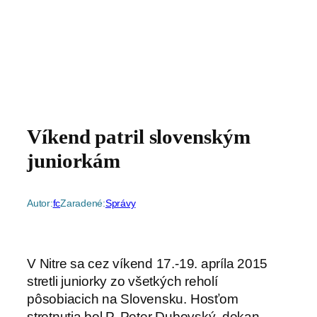
Víkend patril slovenským
juniorkám
Autor:
fc
Zaradené:
Správy
V Nitre sa cez víkend 17.-19. apríla 2015
stretli juniorky zo všetkých reholí
pôsobiacich na Slovensku. Hosťom
stretnutia bol P. Peter Dubovský, dekan