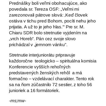
Prednášky boli veľmi obohacujúce, ako
povedala sr. Tereza OSF: „Veľmi mi
zarezonovali pátrove slová: ‚Keď človek
ostáva v tichu pred Bohom, pocíti nehu jeho
prijatia. A už to je jeho hlas.‘“ Pre sr. M.
Chiaru SDR bolo stretnutie vyjdením na
„vrch Horeb“. Pán cez svoje slovo
prichádzal v „jemnom vánku“.
Stretnutie interjuniorátu pripravuje
každoročne teologicko – spirituálna komisia
Konferencie vyšších rehoľných
predstavených ženských rehôl a má
formačno – vzdelávací charakter. Tento rok
sa na ňom zúčastnilo 72 sestier, z toho 56
junioriek a 16 formátoriek.
-ms;mw-