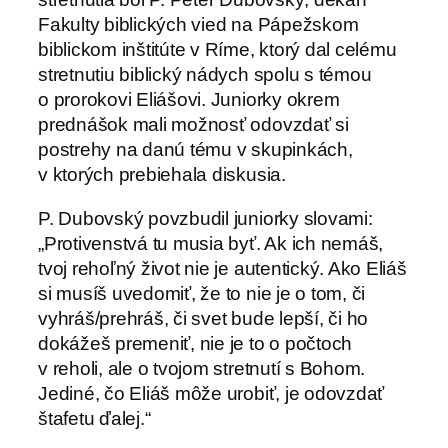
Fakulty biblických vied na Pápežskom
biblickom inštitúte v Ríme, ktorý dal celému
stretnutiu biblický nádych spolu s témou
o prorokovi Eliášovi. Juniorky okrem
prednášok mali možnosť odovzdať si
postrehy na danú tému v skupinkách,
v ktorých prebiehala diskusia.
P. Dubovský povzbudil juniorky slovami:
„Protivenstvá tu musia byť. Ak ich nemáš,
tvoj rehoľný život nie je autentický. Ako Eliáš
si musíš uvedomiť, že to nie je o tom, či
vyhráš/prehráš, či svet bude lepší, či ho
dokážeš premeniť, nie je to o počtoch
v reholi, ale o tvojom stretnutí s Bohom.
Jediné, čo Eliáš môže urobiť, je odovzdať
štafetu ďalej.“