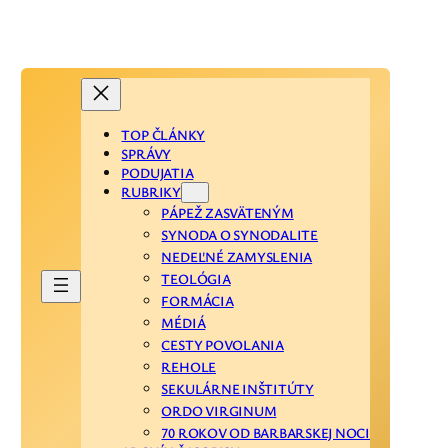
TOP ČLÁNKY
SPRÁVY
PODUJATIA
RUBRIKY
PÁPEŽ ZASVÄTENÝM
SYNODA O SYNODALITE
NEDEĽNÉ ZAMYSLENIA
TEOLÓGIA
FORMÁCIA
MÉDIÁ
CESTY POVOLANIA
REHOLE
SEKULÁRNE INŠTITÚTY
ORDO VIRGINUM
70 ROKOV OD BARBARSKEJ NOCI