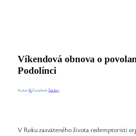
Víkendová obnova o povolan
Podolínci
Autor:
fc
Zaradené:
Správy
V Roku zasväteného života redemptoristi o