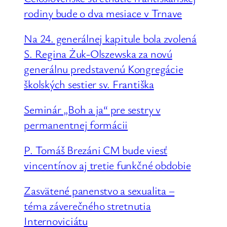
rodiny bude o dva mesiace v Trnave
Na 24. generálnej kapitule bola zvolená
S. Regina Żuk-Olszewska za novú
generálnu predstavenú Kongregácie
školských sestier sv. Františka
Seminár „Boh a ja“ pre sestry v
permanentnej formácii
P. Tomáš Brezáni CM bude viesť
vincentínov aj tretie funkčné obdobie
Zasvätené panenstvo a sexualita –
téma záverečného stretnutia
Internoviciátu