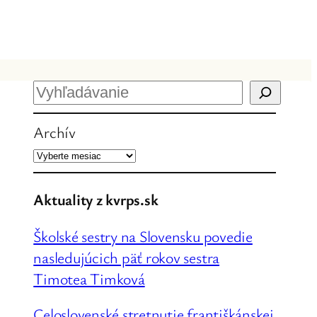
H
ľ
Archív
a
d
a
ť
Aktuality z kvrps.sk
Školské sestry na Slovensku povedie
nasledujúcich päť rokov sestra
Timotea Timková
Celoslovenské stretnutie františkánskej