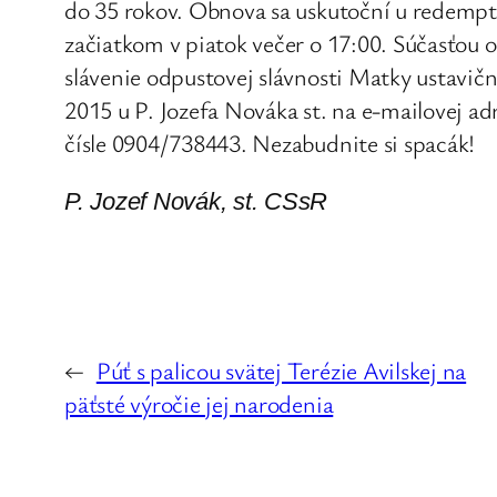
do 35 rokov. Obnova sa uskutoční u redemptor
začiatkom v piatok večer o 17:00. Súčasťou 
slávenie odpustovej slávnosti Matky ustavičn
2015 u P. Jozefa Nováka st. na e-mailovej ad
čísle 0904/738443. Nezabudnite si spacák!
P. Jozef Novák, st. CSsR
←
Púť s palicou svätej Terézie Avilskej na
päťsté výročie jej narodenia