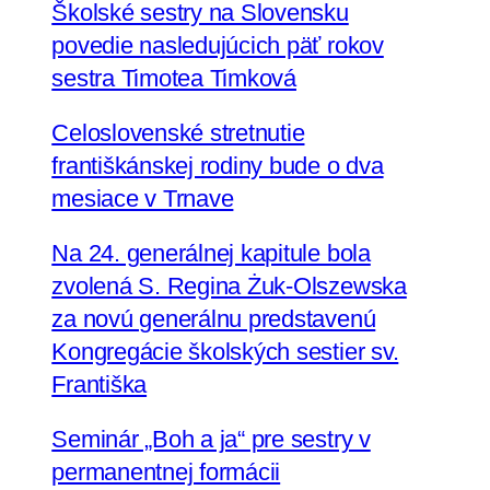
Školské sestry na Slovensku
povedie nasledujúcich päť rokov
sestra Timotea Timková
Celoslovenské stretnutie
františkánskej rodiny bude o dva
mesiace v Trnave
Na 24. generálnej kapitule bola
zvolená S. Regina Żuk-Olszewska
za novú generálnu predstavenú
Kongregácie školských sestier sv.
Františka
Seminár „Boh a ja“ pre sestry v
permanentnej formácii