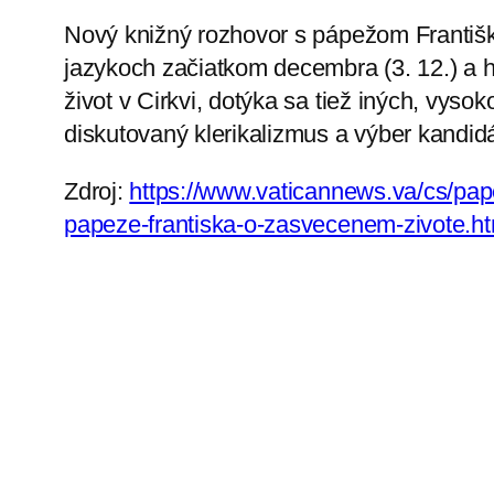
Nový knižný rozhovor s pápežom Františ
jazykoch začiatkom decembra (3. 12.) a 
život v Cirkvi, dotýka sa tiež iných, vys
diskutovaný klerikalizmus a výber kandid
Zdroj:
https://www.vaticannews.va/cs/pap
papeze-frantiska-o-zasvecenem-zivote.ht
Foto: Stefano Spaziani
←
Na mediálnom školení v Žiline sa stre
rehoľníkov z 19 reholí