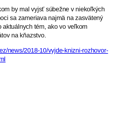
kom by mal vyjsť súbežne v niekoľkých
hoci sa zameriava najmä na zasvätený
oko aktuálnych tém, ako vo veľkom
átov na kňazstvo.
ez/news/2018-10/vyjde-knizni-rozhovor-
ml
tne 25
Momentálne priority a recept na
spokojnosť
→