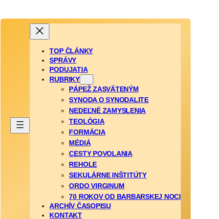
TOP ČLÁNKY
SPRÁVY
PODUJATIA
RUBRIKY
PÁPEŽ ZASVÄTENÝM
SYNODA O SYNODALITE
NEDEĽNÉ ZAMYSLENIA
TEOLÓGIA
FORMÁCIA
MÉDIÁ
CESTY POVOLANIA
REHOLE
SEKULÁRNE INŠTITÚTY
ORDO VIRGINUM
70 ROKOV OD BARBARSKEJ NOCI
ARCHÍV ČASOPISU
KONTAKT