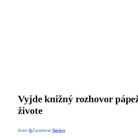
Vyjde knižný rozhovor pápe
živote
Autor:
fc
Zaradené:
Správy