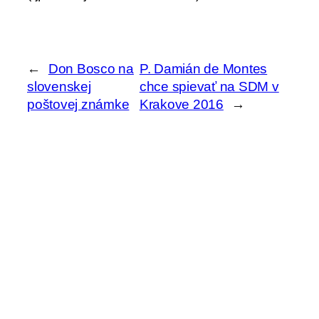
←
Don Bosco na
P. Damián de Montes
slovenskej
chce spievať na SDM v
poštovej známke
Krakove 2016
→
H
ľ
a
Archív
d
a
ť
Aktuality z kvrps.sk