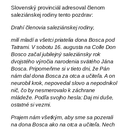
Slovenský provinciál adresoval členom
saleziánskej rodiny tento pozdrav:
Drahí členovia saleziánskej rodiny,
milí mladí a všetci priatelia dona Bosca pod
Tatrami. V sobotu 16. augusta na Colle Don
Bosco začal jubilejný saleziánsky rok
dvojstého výročia narodenia svätého Jána
Bosca. Pripomeňme si v tieto dni, že Pán
nám dal dona Bosca za otca a učiteľa. A on
neurobil krok, nepovedal slovo a nepodnikol
nič, čo by nesmerovalo k záchrane
mládeže. Podľa svojho hesla: Daj mi duše,
ostatné si vezmi.
Prajem nám všetkým, aby sme sa pozerali
na dona Bosca ako na otca a učiteľa. Nech