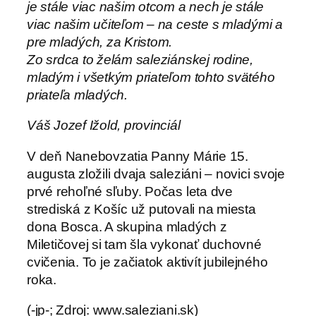
je stále viac našim otcom a nech je stále
viac našim učiteľom – na ceste s mladými a
pre mladých, za Kristom.
Zo srdca to želám saleziánskej rodine,
mladým i všetkým priateľom tohto svätého
priateľa mladých.
Váš Jozef Ižold, provinciál
V deň Nanebovzatia Panny Márie 15.
augusta zložili dvaja saleziáni – novici svoje
prvé rehoľné sľuby. Počas leta dve
strediská z Košíc už putovali na miesta
dona Bosca. A skupina mladých z
Miletičovej si tam šla vykonať duchovné
cvičenia. To je začiatok aktivít jubilejného
roka.
(-jp-; Zdroj: www.saleziani.sk)