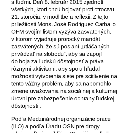
s ľuďmi. Deň 8. február 2015 zjednotí
všetkých, ktorí chcú bojovať proti otroctvu
21. storočia, v modlitbe a reflexii. Z tejto
príležitosti Mons. José Rodriguez Carballo
OFM svojím listom vyzýva zasvätených,
v ktorom vyjadruje prorocký mandát
zasvätených, že sú poslaní „utláčaných
privádzať na slobodu“, aby sa zapojili
do boja za ľudskú dôstojnosť a práva
rôznymi aktivitami, aby spolu hľadali
možnosti vytvorenia siete pre scitlivenie na
tento vážny problém, aby sa napomohlo
zmene uvažovania na sociálnej a kultúrnej
úrovni pre zabezpečenie ochrany ľudskej
dôstojnosti .
Podľa Medzinárodnej organizácie práce
(ILO) a podľa Úradu OSN pre drogy