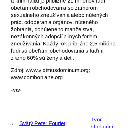
a kriminalitu je približne 21 miliónov ľudí
obeťami obchodovania so zámerom
sexuálneho zneužívania alebo nútených
prác, odoberania orgánov, núteného
žobrania, donúteného manželstva,
nezákonných adopcií a iných foriem
zneužívania. Každý rok približne 2,5 milióna
ľudí sú obeťami obchodovania s ľuďmi,
z toho 60% sú ženy a deti.
Zdroj: www.vidimusdominum.org;
www.comboniane.org
-ms-
Tvor
←
Svätý Peter Fourier,
hľadajúci