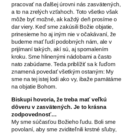
pracovať na ďalšej úrovni nás zasvätených,
a to na zrelých vzťahoch. Toto všetko však
môže byť možné, ak každý deň prosíme o
dar viery. Keď sme zakúsili Božie objatie,
prinesieme ho aj iným nie v očakávaní, že
budeme mať ľudí podobných nám, ale v
prijímaní takých, akí sú, aj spomalením
kroku. Sme hlinenými nádobami a často
nato zabúdame. Teda priblížiť sa k ľuďom
znamená povedať všetkým ostaným: My
sme na tej istej lodi ako vy, ibaže pamätáme
na objatie Bohom.
Biskupi hovoria, že treba mať veľkú
dôveru v zasvätených. Je to krásna
zodpovednosť…
My sme súčasťou Božieho ľudu. Boli sme
povolaní, aby sme zviditeľnili krstné sľuby,