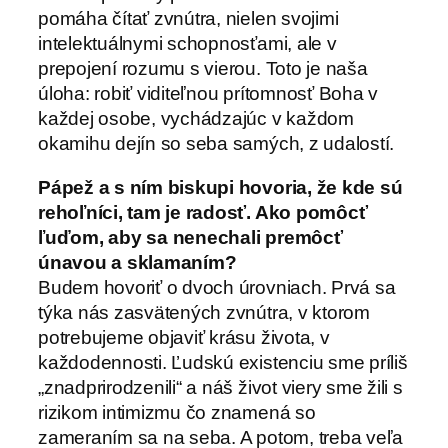
pomáha čítať zvnútra, nielen svojimi
intelektuálnymi schopnosťami, ale v
prepojení rozumu s vierou. Toto je naša
úloha: robiť viditeľnou prítomnosť Boha v
každej osobe, vychádzajúc v každom
okamihu dejín so seba samých, z udalostí.
Pápež a s ním biskupi hovoria, že kde sú
rehoľníci, tam je radosť. Ako pomôcť
ľuďom, aby sa nenechali premôcť
únavou a sklamaním?
Budem hovoriť o dvoch úrovniach. Prvá sa
týka nás zasvätených zvnútra, v ktorom
potrebujeme objaviť krásu života, v
každodennosti. Ľudskú existenciu sme príliš
„znadprirodzenili“ a náš život viery sme žili s
rizikom intimizmu čo znamená so
zameraním sa na seba. A potom, treba veľa