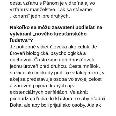
cesta vzťahu s Pánom je viditeľná aj vo
vzťahu v manželstve. Tak sa stávame
„ikonami“ jedni pre druhých.
Nakoľko sa môžu zasvätení podieľať na
vytváraní „nového kresťanského
ľudstva“?
Je potrebné vidieť človeka ako celok. Je
úroveň biologická, psychologická a
duchovná. Často sme uprednostňovali
jednu úroveň pred druhou. Cesta mníšok,
sa viac ako inokedy profiluje v takej miere, v
akej sa predstavuje osoba vo svojej celosti
a zároveň prijíma druhých aj v
existenciálnych perifériách. Veľakrát
prichádzajú ľudia do kláštora nie aby hľadali
Boha, ale aby boli prijatí ako osoby. Ale ak
my mníšky nemáme vedomie takejto krásy