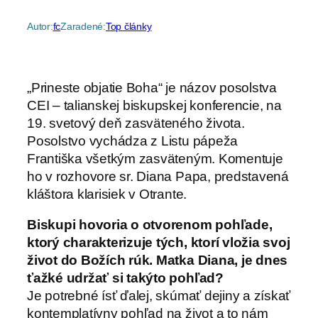
Autor:
fc
Zaradené:
Top články
„Prineste objatie Boha“ je názov posolstva
CEI – talianskej biskupskej konferencie, na
19. svetový deň zasväteného života.
Posolstvo vychádza z Listu pápeža
Františka všetkým zasväteným. Komentuje
ho v rozhovore sr. Diana Papa, predstavená
kláštora klarisiek v Otrante.
Biskupi hovoria o otvorenom pohľade,
ktorý charakterizuje tých, ktorí vložia svoj
život do Božích rúk. Matka Diana, je dnes
ťažké udržať si takýto pohľad?
Je potrebné ísť ďalej, skúmať dejiny a získať
kontemplatívny pohľad na život a to nám