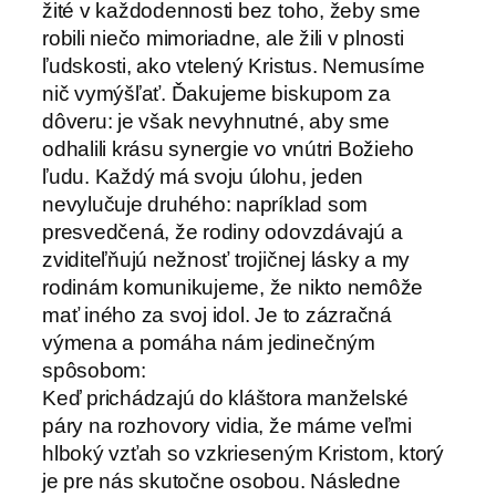
žité v každodennosti bez toho, žeby sme
robili niečo mimoriadne, ale žili v plnosti
ľudskosti, ako vtelený Kristus. Nemusíme
nič vymýšľať. Ďakujeme biskupom za
dôveru: je však nevyhnutné, aby sme
odhalili krásu synergie vo vnútri Božieho
ľudu. Každý má svoju úlohu, jeden
nevylučuje druhého: napríklad som
presvedčená, že rodiny odovzdávajú a
zviditeľňujú nežnosť trojičnej lásky a my
rodinám komunikujeme, že nikto nemôže
mať iného za svoj idol. Je to zázračná
výmena a pomáha nám jedinečným
spôsobom:
Keď prichádzajú do kláštora manželské
páry na rozhovory vidia, že máme veľmi
hlboký vzťah so vzkrieseným Kristom, ktorý
je pre nás skutočne osobou. Následne