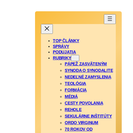
TOP ČLÁNKY
SPRÁVY
PODUJATIA
RUBRIKY
PÁPEŽ ZASVÄTENÝM
SYNODA O SYNODALITE
NEDEĽNÉ ZAMYSLENIA
TEOLÓGIA
FORMÁCIA
MÉDIÁ
CESTY POVOLANIA
REHOLE
SEKULÁRNE INŠTITÚTY
ORDO VIRGINUM
70 ROKOV OD