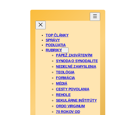
TOP ČLÁNKY
SPRÁVY
PODUJATIA
RUBRIKY
PÁPEŽ ZASVÄTENÝM
SYNODA O SYNODALITE
NEDEĽNÉ ZAMYSLENIA
TEOLÓGIA
FORMÁCIA
MÉDIÁ
CESTY POVOLANIA
REHOLE
SEKULÁRNE INŠTITÚTY
ORDO VIRGINUM
70 ROKOV OD