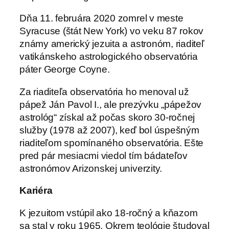
Dňa 11. februára 2020 zomrel v meste
Syracuse (štát New York) vo veku 87 rokov
známy americký jezuita a astronóm, riaditeľ
vatikánskeho astrologického observatória
páter George Coyne.
Za riaditeľa observatória ho menoval už
pápež Ján Pavol I., ale prezývku „pápežov
astrológ“ získal až počas skoro 30-ročnej
služby (1978 až 2007), keď bol úspešným
riaditeľom spomínaného observatória. Ešte
pred pár mesiacmi viedol tím bádateľov
astronómov Arizonskej univerzity.
Kariéra
K jezuitom vstúpil ako 18-ročný a kňazom
sa stal v roku 1965. Okrem teológie študoval