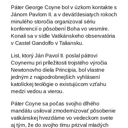
Páter George Coyne bol v úzkom kontakte s
Jánom Pavlom II. a v deväťdesiatych rokoch
minulého storočia organizoval sériu
konferencií o pôsobení Boha vo vesmíre.
Konali sa v sídle Vatikánskeho observatória
v Castel Gandolfo v Taliansku.
List, ktorý Ján Pavol II. poslal pátrovi
Coynemu pri príležitosti trojstého výročia
Newtonovho diela Principia, bol vlastne
jedným z najpodrobnejších vyhlásení
katolíckej teológie o existujúcom vzťahu
medzi vedou a vierou.
Páter Coyne sa počas svojho dlhého
mandátu usiloval zmodernizovať pôsobenie
vatikánskej hvezdárne vo vedeckom svete
aj tým, že do svojho tímu prizval mladých