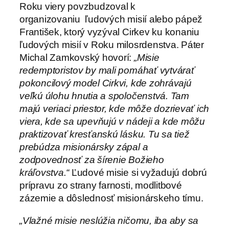
Roku viery povzbudzoval k
organizovaniu ľudových misií alebo pápež
František, ktorý vyzýval Cirkev ku konaniu
ľudových misií v Roku milosrdenstva. Páter
Michal Zamkovský hovorí:
„
Misie
redemptoristov by mali pomáhať vytvárať
pokoncilový model Cirkvi, kde zohrávajú
veľkú úlohu hnutia a spoločenstvá. Tam
majú veriaci priestor, kde môže dozrievať ich
viera, kde sa upevňujú v nádeji a kde môžu
praktizovať kresťanskú lásku. Tu sa tiež
prebúdza misionársky zápal a
zodpovednosť za šírenie Božieho
kráľovstva.“
Ľudové misie si vyžadujú dobrú
prípravu zo strany farnosti, modlitbové
zázemie a dôslednosť misionárskeho tímu.
„Vlažné misie neslúžia ničomu, iba aby sa