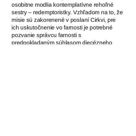
osobitne modlia kontemplatívne rehoľné
sestry – redemptoristky. Vzhľadom na to, že
misie sú zakorenené v poslaní Cirkvi, pre
ich uskutočnenie vo farnosti je potrebné
pozvanie správcu farnosti s
predpokladaným súhlasom diecézneho
biskupa. Veľkú úlohu na ceste stáleho
obrátenia majú aj stretnutia s
redemptoristami po misiách – napríklad púte
(najmä Gaboltov), prvé nedele v Podolínci a
podobne. Veľkou pomôckou pre ľudí na
ceste za Kristom je časopis Slovo medzi
nami a kvalitná kresťanská literatúra, ktorú
vychádza vo vydavateľstve redemptoristov.
Kompletný prehľad misií nájdete tu:
https://redemptoristi.sk/misijny-plan-
redemptoristov-na-rok-2019/