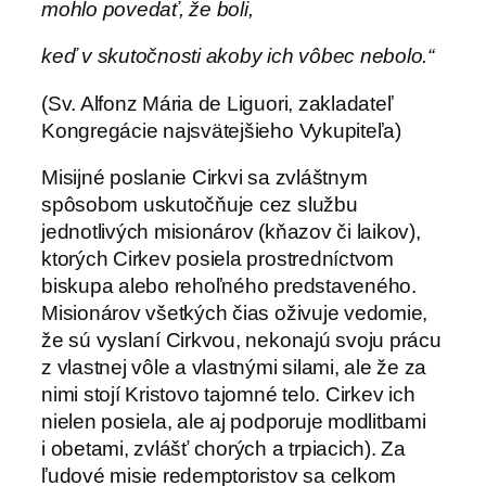
mohlo povedať, že boli,
keď v skutočnosti akoby ich vôbec nebolo.“
(Sv. Alfonz Mária de Liguori, zakladateľ
Kongregácie najsvätejšieho Vykupiteľa)
Misijné poslanie Cirkvi sa zvláštnym
spôsobom uskutočňuje cez službu
jednotlivých misionárov (kňazov či laikov),
ktorých Cirkev posiela prostredníctvom
biskupa alebo rehoľného predstaveného.
Misionárov všetkých čias oživuje vedomie,
že sú vyslaní Cirkvou, nekonajú svoju prácu
z vlastnej vôle a vlastnými silami, ale že za
nimi stojí Kristovo tajomné telo. Cirkev ich
nielen posiela, ale aj podporuje modlitbami
i obetami, zvlášť chorých a trpiacich). Za
ľudové misie redemptoristov sa celkom