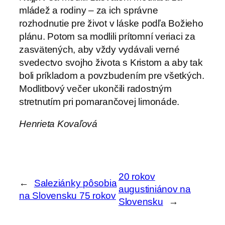
mládež a rodiny – za ich správne
rozhodnutie pre život v láske podľa Božieho
plánu. Potom sa modlili prítomní veriaci za
zasvätených, aby vždy vydávali verné
svedectvo svojho života s Kristom a aby tak
boli príkladom a povzbudením pre všetkých.
Modlitbový večer ukončili radostným
stretnutím pri pomarančovej limonáde.
Henrieta Kovaľová
20 rokov
←
Saleziánky pôsobia
augustiniánov na
na Slovensku 75 rokov
Slovensku
→