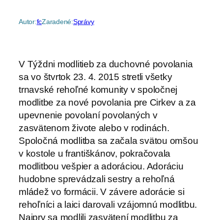
Autor:
fc
Zaradené:
Správy
V Týždni modlitieb za duchovné povolania
sa vo štvrtok 23. 4. 2015 stretli všetky
trnavské rehoľné komunity v spoločnej
modlitbe za nové povolania pre Cirkev a za
upevnenie povolaní povolaných v
zasvätenom živote alebo v rodinách.
Spoločná modlitba sa začala svätou omšou
v kostole u františkánov, pokračovala
modlitbou vešpier a adoráciou. Adoráciu
hudobne sprevádzali sestry a rehoľná
mládež vo formácii. V závere adorácie si
rehoľníci a laici darovali vzájomnú modlitbu.
Najprv sa modlili zasvätení modlitbu za