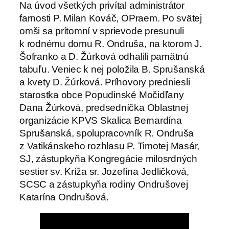
Na úvod všetkých privítal administrátor
farnosti P. Milan Kováč, OPraem. Po svätej
omši sa prítomní v sprievode presunuli
k rodnému domu R. Ondruša, na ktorom J.
Šofranko a D. Žúrková odhalili pamätnú
tabuľu. Veniec k nej položila B. Sprušanská
a kvety D. Žúrková. Príhovory predniesli
starostka obce Popudinské Močidľany
Dana Žúrková, predsedníčka Oblastnej
organizácie KPVS Skalica Bernardína
Sprušanská, spolupracovník R. Ondruša
z Vatikánskeho rozhlasu P. Timotej Masár,
SJ, zástupkyňa Kongregácie milosrdných
sestier sv. Kríža sr. Jozefína Jedličková,
SCSC a zástupkyňa rodiny Ondrušovej
Katarína Ondrušová.