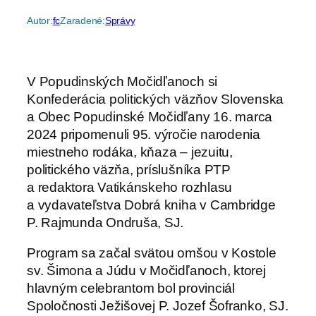
Autor:
fc
Zaradené:
Správy
V Popudinských Močidľanoch si
Konfederácia politických väzňov Slovenska
a Obec Popudinské Močidľany 16. marca
2024 pripomenuli 95. výročie narodenia
miestneho rodáka, kňaza – jezuitu,
politického väzňa, príslušníka PTP
a redaktora Vatikánskeho rozhlasu
a vydavateľstva Dobrá kniha v Cambridge
P. Rajmunda Ondruša, SJ.
Program sa začal svätou omšou v Kostole
sv. Šimona a Júdu v Močidľanoch, ktorej
hlavným celebrantom bol provinciál
Spoločnosti Ježišovej P. Jozef Šofranko, SJ.