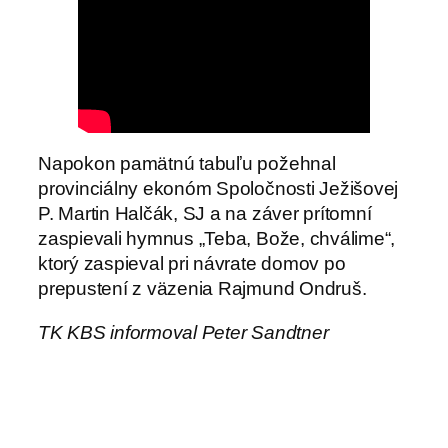
Napokon pamätnú tabuľu požehnal
provinciálny ekonóm Spoločnosti Ježišovej
P. Martin Halčák, SJ a na záver prítomní
zaspievali hymnus „Teba, Bože, chválime“,
ktorý zaspieval pri návrate domov po
prepustení z väzenia Rajmund Ondruš.
TK KBS informoval Peter Sandtner
←
Je známy dátum
Sestra Marta Mazzero,