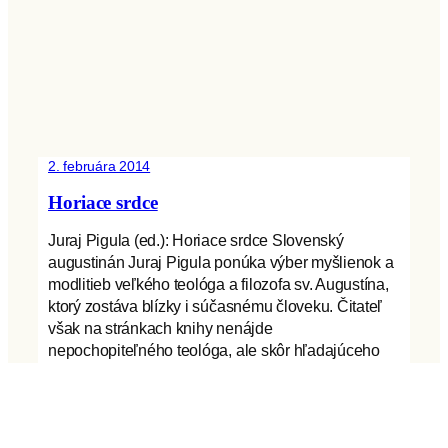
2. februára 2014
Horiace srdce
Juraj Pigula (ed.): Horiace srdce Slovenský
augustinán Juraj Pigula ponúka výber myšlienok a
modlitieb veľkého teológa a filozofa sv. Augustína,
ktorý zostáva blízky i súčasnému človeku. Čitateľ
však na stránkach knihy nenájde
nepochopiteľného teológa, ale skôr hľadajúceho
žobráka Božieho milosrdenstva, vodcu na ceste za
Kristom či povzbudzujúceho priateľa. Myšlienky a
modlitby sv. Augustína sú akýmsi…