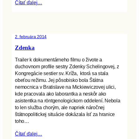
Čítať ďalej…
2. februára 2014
Zdenka
Trailer k dokumentárneho filmu o živote a
duchovnom profile sestry Zdenky Schelingovej, z
Kongregácie sestier sv. Kríža, ktorá sa stala
obeťou režimu. Jej pôsobisko bola Štátna
nemocnica v Bratislave na Mickiewiczovej ulici,
kde pracovala ako laborantka a neskôr ako
asistentka na röntgenologickom oddelení. Nebola
to len služba chorým, ale napriek náročnej
štátnopolitickej situácie dokázala ísť za hranice
toho…
Čítať ďalej…