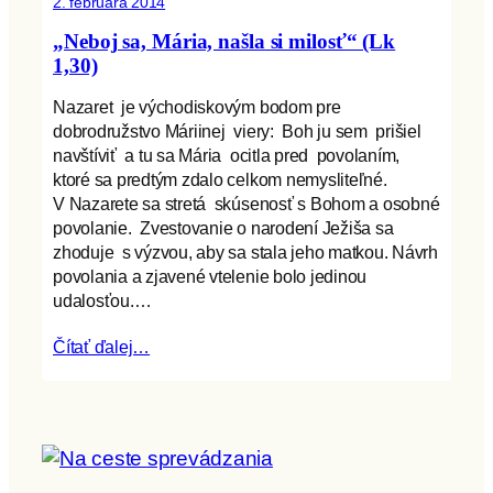
2. februára 2014
„Neboj sa, Mária, našla si milosť“ (Lk
1,30)
Nazaret je východiskovým bodom pre
dobrodružstvo Máriinej viery: Boh ju sem prišiel
navštíviť a tu sa Mária ocitla pred povolaním,
ktoré sa predtým zdalo celkom nemysliteľné.
V Nazarete sa stretá skúsenosť s Bohom a osobné
povolanie. Zvestovanie o narodení Ježiša sa
zhoduje s výzvou, aby sa stala jeho matkou. Návrh
povolania a zjavené vtelenie bolo jedinou
udalosťou.…
Čítať ďalej…