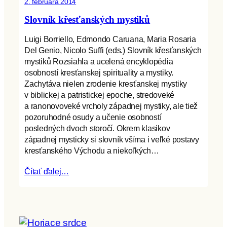
2. februára 2014
Slovník křesťanských mystiků
Luigi Borriello, Edmondo Caruana, Maria Rosaria
Del Genio, Nicolo Suffi (eds.) Slovník křesťanských
mystiků Rozsiahla a ucelená encyklopédia
osobností kresťanskej spirituality a mystiky.
Zachytáva nielen zrodenie kresťanskej mystiky
v biblickej a patristickej epoche, stredoveké
a ranonovoveké vrcholy západnej mystiky, ale tiež
pozoruhodné osudy a učenie osobností
posledných dvoch storočí. Okrem klasikov
západnej mysticky si slovník všíma i veľké postavy
kresťanského Východu a niekoľkých…
Čítať ďalej…