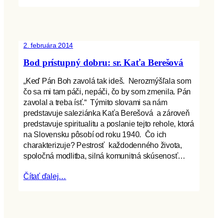
2. februára 2014
Bod prístupný dobru: sr. Kaťa Berešová
„Keď Pán Boh zavolá tak ideš. Nerozmýšľala som
čo sa mi tam páči, nepáči, čo by som zmenila. Pán
zavolal a treba ísť.“ Týmito slovami sa nám
predstavuje saleziánka Kaťa Berešová a zároveň
predstavuje spiritualitu a poslanie tejto rehole, ktorá
na Slovensku pôsobí od roku 1940. Čo ich
charakterizuje? Pestrosť každodenného života,
spoločná modlitba, silná komunitná skúsenosť…
Čítať ďalej…