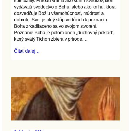
spirituality. Prírodu vníma ako súhrn svedkov, ktorí
vydávajú svedectvo o Bohu, alebo ako knihu, ktorá
dosvedčuje Božiu všemohúcnosť, múdrosť a
dobrotu. Svet je plný stôp vedúcich k poznaniu
Boha zrkadliaceho sa vo svojom stvorení.
Poznanie Boha je potom onen „duchovný poklad“,
ktorý svätý Tichon zbiera v prírode.…
Čítať ďalej…