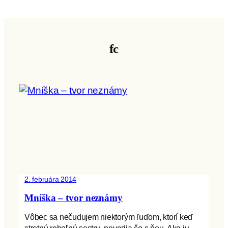
fc
2. februára 2014
Mníška – tvor neznámy
Vôbec sa nečudujem niektorým ľuďom, ktorí keď
stretnú rehoľnú sestru, nevedia čo s ňou. Ako ju