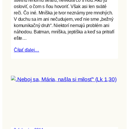
osloviť, o čom s ňou hovoriť. Však asi len sväté
reči. Čo iné. Mníška je tvor neznámy pre mnohých.
V duchu sa im ani nečudujem, veď nie sme „bežný
komunikačný druh“. Niektorí nemajú problém ani
náhodou. Batman, mníška, jeptiška a keď sa pritrafí
ešte…
Čítať ďalej…