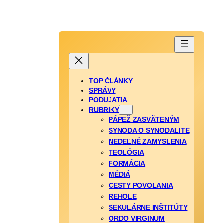
Prejsť
na
obsah
TOP ČLÁNKY
SPRÁVY
PODUJATIA
RUBRIKY
PÁPEŽ ZASVÄTENÝM
SYNODA O SYNODALITE
NEDEĽNÉ ZAMYSLENIA
TEOLÓGIA
FORMÁCIA
MÉDIÁ
CESTY POVOLANIA
REHOLE
SEKULÁRNE INŠTITÚTY
ORDO VIRGINUM