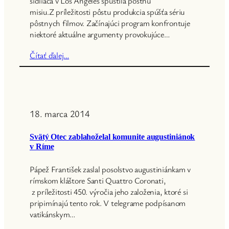
sidliaca v Los Angeles spustila pôstnu
misiu.Z príležitosti pôstu produkcia spúšťa sériu
pôstnych filmov. Začínajúci program konfrontuje
niektoré aktuálne argumenty provokujúce…
Čítať ďalej…
18. marca 2014
Svätý Otec zablahoželal komunite augustiniánok
v Ríme
Pápež František zaslal posolstvo augustiniánkam v
rímskom kláštore Santi Quattro Coronati,
z príležitosti 450. výročia jeho založenia, ktoré si
pripimínajú tento rok. V telegrame podpísanom
vatikánskym…