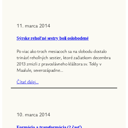
11. marca 2014
Sýrske rehoľné sestry boli oslobodené
Po viac ako troch mesiacoch sa na slobodu dostalo
trinásť rehoľných sestier, ktoré začiatkom decembra
2013 zmizli z pravoslávneho kláštora sv. Tekly v
Maalule, severozápadne…
Čítať ďalej…
10. marca 2014
Formácia a transformácia (2.časť)