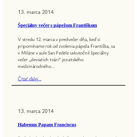
13. marca 2014
Špeciálny večer s pápežom Františkom
V stredu 12. marca v predvečer dňa, keď si
pripomíname rok od zvolenia pápeža Františka, sa
v Miláne v aule San Fedele uskutočnil špeciálny
večer „deviatich tvári“ jezuitského
medzinárodného…
Čítať ďalej…
13. marca 2014
Habemus Papam Franciscus