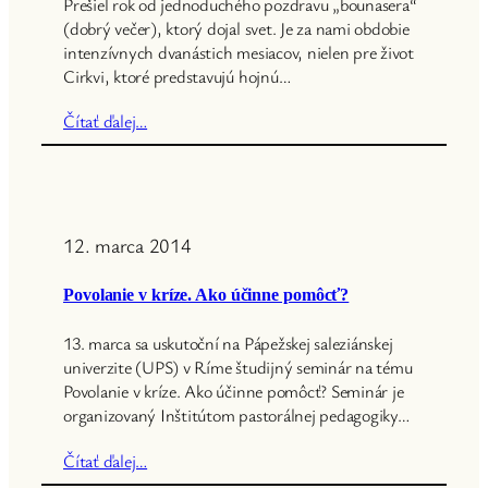
Prešiel rok od jednoduchého pozdravu „bounasera“
(dobrý večer), ktorý dojal svet. Je za nami obdobie
intenzívnych dvanástich mesiacov, nielen pre život
Cirkvi, ktoré predstavujú hojnú…
Čítať ďalej…
12. marca 2014
Povolanie v kríze. Ako účinne pomôcť?
13. marca sa uskutoční na Pápežskej saleziánskej
univerzite (UPS) v Ríme študijný seminár na tému
Povolanie v kríze. Ako účinne pomôcť? Seminár je
organizovaný Inštitútom pastorálnej pedagogiky…
Čítať ďalej…