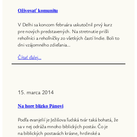
Oživovať komunitu
V Delhi sa koncom februára uskutočnil prvý kurz
pre nových predstavených. Na stretnutie prišli
rehoľníci a rehoľníčky zo všetkých častí Indie. Boli to
dni vzájomného zdieľania…
Čítať ďalej…
15. marca 2014
Na hore blízko Pánovi
Podľa evanjelií je Ježišova ľudská tvár taká bohatá, že
sa v nej odráža mnoho biblických postáv. Čo je
na biblických postavách krásne, hrdinské a